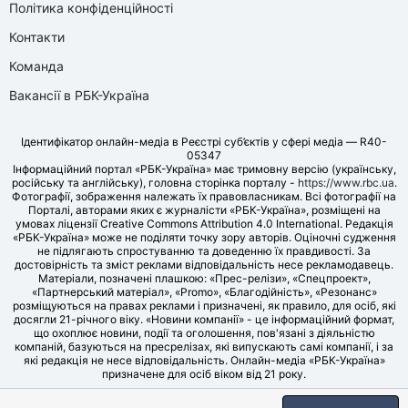
Політика конфіденційності
Контакти
Команда
Вакансії в РБК-Україна
Ідентифікатор онлайн-медіа в Реєстрі суб’єктів у сфері медіа — R40-
05347
Інформаційний портал «РБК-Україна» має тримовну версію (українську,
російську та англійську), головна сторінка порталу -
https://www.rbc.ua
.
Фотографії, зображення належать їх правовласникам. Всі фотографії на
Порталі, авторами яких є журналісти «РБК-Україна», розміщені на
умовах ліцензії Creative Commons Attribution 4.0 International. Редакція
«РБК-Україна» може не поділяти точку зору авторів. Оціночні судження
не підлягають спростуванню та доведенню їх правдивості. За
достовірність та зміст реклами відповідальність несе рекламодавець.
Матеріали, позначені плашкою: «Прес-релізи», «Спецпроект»,
«Партнерський матеріал», «Promo», «Благодійність», «Резонанс»
розміщуються на правах реклами і призначені, як правило, для осіб, які
досягли 21-річного віку. «Новини компанії» - це інформаційний формат,
що охоплює новини, події та оголошення, пов'язані з діяльністю
компаній, базуються на пресрелізах, які випускають самі компанії, і за
які редакція не несе відповідальність. Онлайн-медіа «РБК-Україна»
призначене для осіб віком від 21 року.
© LLC «UBT MEDIA», 2006-2026.