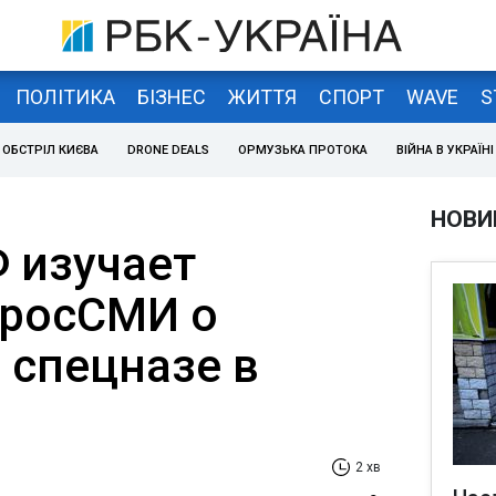
ПОЛІТИКА
БІЗНЕС
ЖИТТЯ
СПОРТ
WAVE
S
ОБСТРІЛ КИЄВА
DRONE DEALS
ОРМУЗЬКА ПРОТОКА
ВІЙНА В УКРАЇНІ
НОВИ
 изучает
 росСМИ о
 спецназе в
2 хв