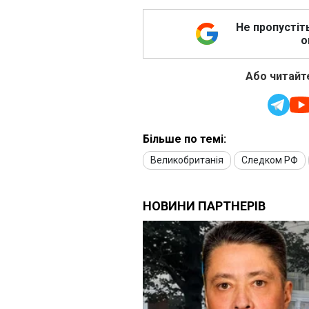
Не пропустіт
о
Або читайте
Більше по темі:
Великобританія
Следком РФ