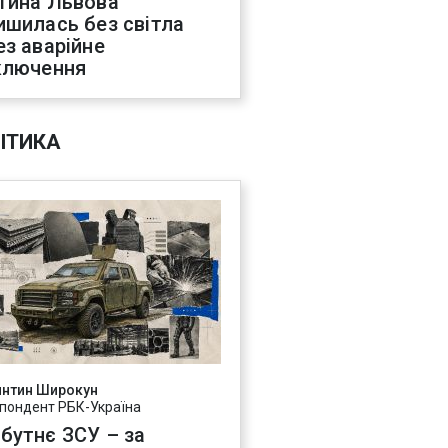
тина Львова
ишилась без світла
ез аварійне
ключення
ІТИКА
янтин Широкун
пондент РБК-Україна
бутнє ЗСУ – за