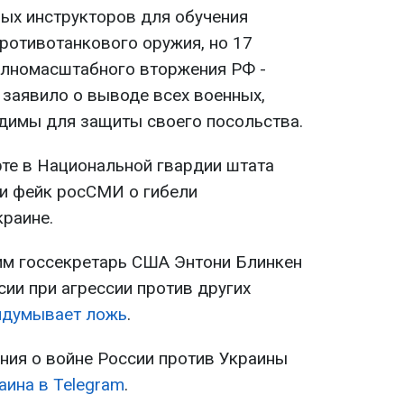
ных инструкторов для обучения
ротивотанкового оружия, но 17
олномасштабного вторжения РФ -
 заявило о выводе всех военных,
одимы для защиты своего посольства.
рте в Национальной гвардии штата
и фейк росСМИ о гибели
краине.
им госсекретарь США Энтони Блинкен
ии при агрессии против других
идумывает ложь
.
ия о войне России против Украины
аина в Telegram
.