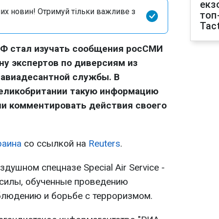
екз
их новин! Отримуй тільки важливе з
топ
Tact
Ф стал изучать сообщения росСМИ
ну экспертов по диверсиям из
 авиадесантной службы. В
еликобритании такую информацию
ли комментировать действия своего
раина
со ссылкой на
Reuters
.
душном спецназе Special Air Service -
 силы, обученные проведению
блюдению и борьбе с терроризмом.