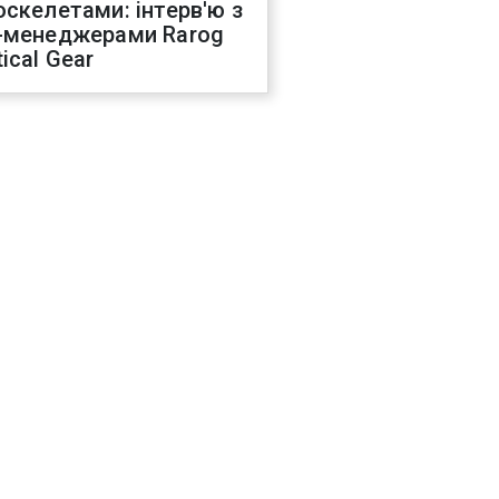
оскелетами: інтерв'ю з
-менеджерами Rarog
ical Gear