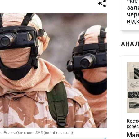
Час
зал
чер
від
АНАЛ
Кост
корес
л Великобритании SAS (indiatimes.com)
Май