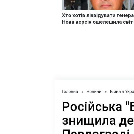
Головна
»
Новини
»
Війна в Укра
Російська "
знищила де