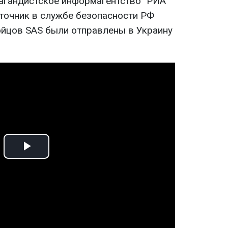
агандистское информагентство "РИА
сточник в службе безопасности РФ
ойцов SAS были отправлены в Украину
Play
Video