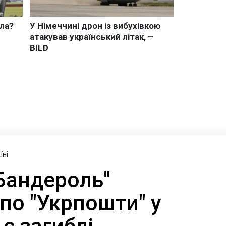
їні
Бандероль"
по "Укрпошти" у