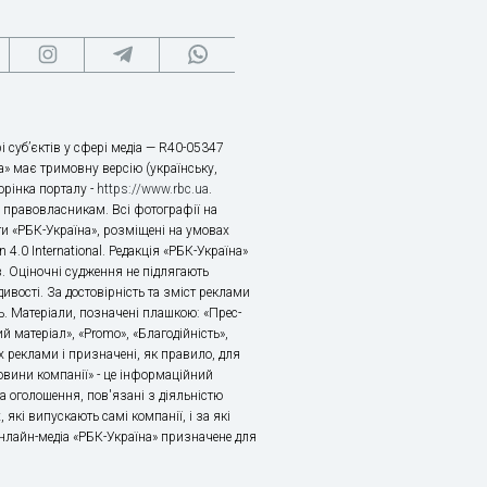
і суб’єктів у сфері медіа — R40-05347
» має тримовну версію (українську,
торінка порталу -
https://www.rbc.ua
.
х правовласникам. Всі фотографії на
ти «РБК-Україна», розміщені на умовах
n 4.0 International. Редакція «РБК-Україна»
в. Оціночні судження не підлягають
ивості. За достовірність та зміст реклами
ь. Матеріали, позначені плашкою: «Прес-
й матеріал», «Promo», «Благодійність»,
 реклами і призначені, як правило, для
«Новини компанії» - це інформаційний
а оголошення, пов'язані з діяльністю
 які випускають самі компанії, і за які
 Онлайн-медіа «РБК-Україна» призначене для