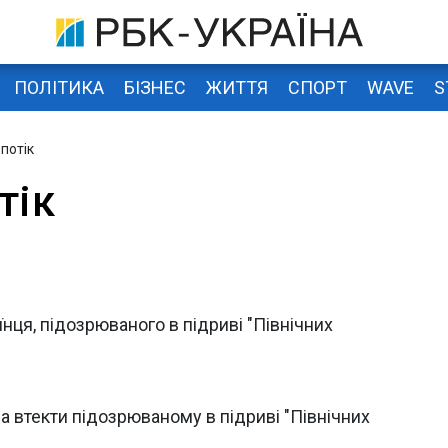
ПОЛІТИКА
БІЗНЕС
ЖИТТЯ
СПОРТ
WAVE
S
 потік
тік
нця, підозрюваного в підриві "Північних
ла втекти підозрюваному в підриві "Північних