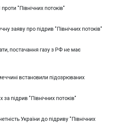
 проти "Північних потоків"
чну заяву про підрив "Північних потоків"
ати, постачання газу з РФ не має
Німеччині встановили підозрюваних
 за підрив "Північних потоків"
етність України до підриву "Північних