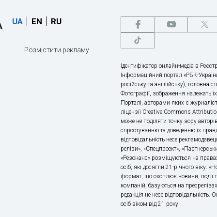
UA
EN
RU
Розмістити рекламу
Ідентифікатор онлайн-медіа в Реєстр
Інформаційний портал «РБК-Україна
російську та англійську), головна с
Фотографії, зображення належать ї
Порталі, авторами яких є журналіс
ліцензії Creative Commons Attributio
може не поділяти точку зору авторі
спростуванню та доведенню їх правд
відповідальність несе рекламодавец
релізи», «Спецпроект», «Партнерськи
«Резонанс» розміщуються на правах
осіб, які досягли 21-річного віку. 
формат, що охоплює новини, події т
компаній, базуються на пресрелізах,
редакція не несе відповідальність.
осіб віком від 21 року.