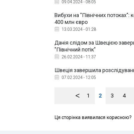
09.04.2024 - 08:05
Вибухи на "Північних потоках":
400 млн євро
13.03.2024 - 01:28
Данія слідом за Швецією завер
"Північний потік"
26.02.2024 - 11:37
Швеція завершила розслідування
07.02.2024 - 12:05
<
1
2
3
4
Ця сторінка виявилася корисною?