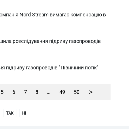
 компанія Nord Stream вимагає компенсацію в
шила розслідування підриву газопроводів
 підриву газопроводів "Північний потік"
>
5
6
7
8
...
49
50
ТАК
НІ