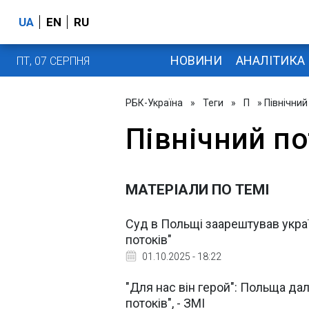
UA
EN
RU
НОВИНИ
АНАЛІТИКА
ПТ, 07 СЕРПНЯ
РБК-Україна
»
Теги
»
П
» Північний
Північний по
МАТЕРІАЛИ ПО ТЕМІ
Суд в Польщі заарештував украї
потоків"
01.10.2025 - 18:22
"Для нас він герой": Польща да
потоків", - ЗМІ