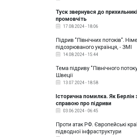
Туск звернувся до прихильникі
промовчіть
17.08.2024 - 18:06
Підрив "Північних потоків". Ні
підозрюваного українця, - ЗМІ
14.08.2024 - 15:44
Тема підриву "Північного потоку"
Швеції
13.07.2024 - 18:58
Історична помилка. Як Берлін з
справою про підриви
03.06.2024 - 06:45
Проти атак РФ. Європейські кра
підводної інфраструктури