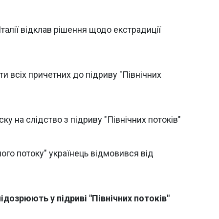
 Італії відклав рішення щодо екстрадиції
ти всіх причетних до підриву "Північних
ку на слідство з підриву "Північних потоків"
ного потоку" українець відмовився від
підозрюють у підриві "Північних потоків"