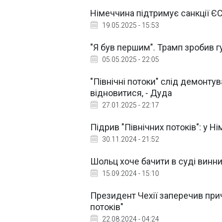
Німеччина підтримує санкції ЄС
19.05.2025 - 15:53
"Я був першим". Трамп зробив гу
05.05.2025 - 22:05
"Північні потоки" слід демонтув
відновитися, - Дуда
27.01.2025 - 22:17
Підрив "Північних потоків": у 
30.11.2024 - 21:52
Шольц хоче бачити в суді винних
15.09.2024 - 15:10
Президент Чехії заперечив прич
потоків"
22.08.2024 - 04:24