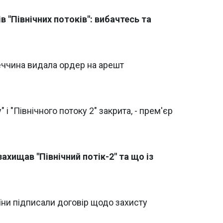
в "Північних потоків": вибачтесь та
меччина видала ордер на арешт
 і "Північного потоку 2" закрита, - прем'єр
ахищав "Північний потік-2" та що із
їни підписали договір щодо захисту