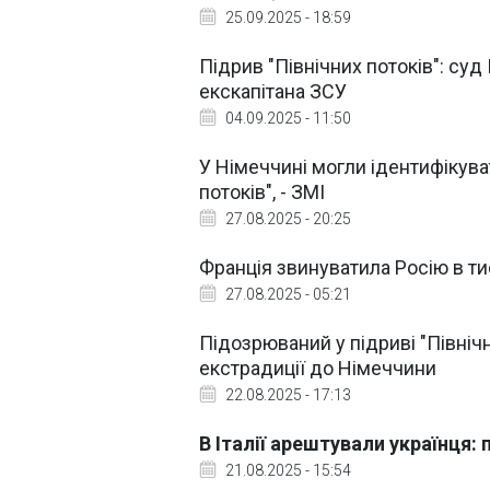
25.09.2025 - 18:59
Підрив "Північних потоків": суд
екскапітана ЗСУ
04.09.2025 - 11:50
У Німеччині могли ідентифікува
потоків", - ЗМІ
27.08.2025 - 20:25
Франція звинуватила Росію в тис
27.08.2025 - 05:21
Підозрюваний у підриві "Північ
екстрадиції до Німеччини
22.08.2025 - 17:13
В Італії арештували українця: 
21.08.2025 - 15:54