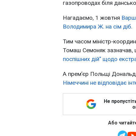
газопроводах біля данськ
Нагадаємо, 1 жовтня
Варш
Володимира Ж. на сім діб.
Тим часом міністр-коорди
Томаш Семоняк зазначав,
поспішних дій" щодо екстра
А прем’єр Польщі Дональд
Німеччині не відповідає інт
Не пропустіт
о
Або читайте