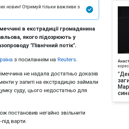
их новин! Отримуй тільки важливе з
меччині в екстрадиції громадянина
вльова, якого підозрюють у
зопроводу "Північний потік".
раїна
з посиланням на
Reuters
.
Анаст
корес
імеччина не надала достатньо доказів
"Де
заг
ументи у запиті на екстрадицію займали
Мар
думку суду, цього недостатньо для
син
ож постановив негайно звільнити
під варти.