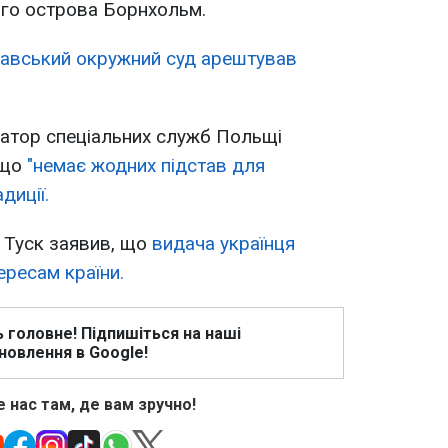
ого острова Борнхольм.
авський окружний суд арештував
натор спеціальних служб Польщі
 що
"немає жодних підстав для
диції.
 Туск заявив, що
видача українця
ересам країни.
ь головне! Підпишіться на наші
новлення в Google!
 нас там, де вам зручно!