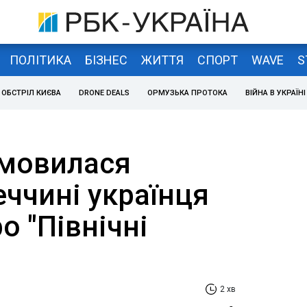
ПОЛІТИКА
БІЗНЕС
ЖИТТЯ
СПОРТ
WAVE
S
ОБСТРІЛ КИЄВА
DRONE DEALS
ОРМУЗЬКА ПРОТОКА
ВІЙНА В УКРАЇНІ
мовилася
ччині українця
о "Північні
2 хв