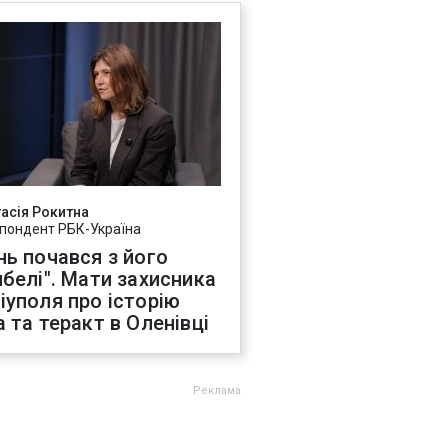
асія Рокитна
пондент РБК-Україна
нь почався з його
ибелі". Мати захисника
іуполя про історію
а та теракт в Оленівці