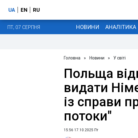
UA
EN
RU
НОВИНИ
АНАЛІТИКА
ПТ, 07 СЕРПНЯ
Головна
»
Новини
»
У світі
Польща від
видати Німе
із справи пр
потоки"
15:56 17.10.2025 Пт