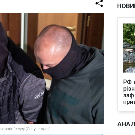
НОВИ
РФ 
різ
заф
при
АНАЛ
потоків"в суді (Getty Images)