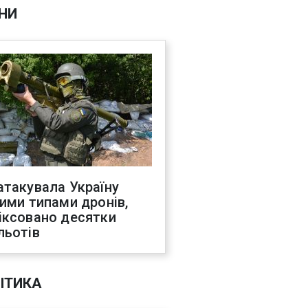
НИ
атакувала Україну
ними типами дронів,
іксовано десятки
льотів
ІТИКА