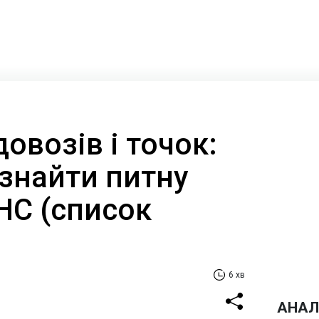
овозів і точок:
 знайти питну
 НС (список
6 хв
АНАЛ