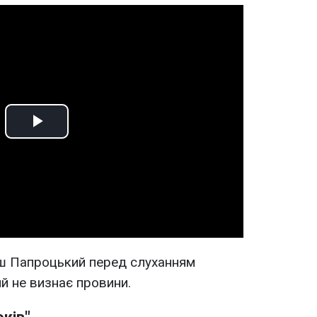
Play
Video
ш Папроцький перед слуханням
й не визнає провини.