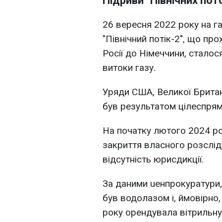
Підриви "Північних пот
26 вересня 2022 року на га
"Північний потік-2", що пр
Росії до Німеччини, сталос
витоки газу.
Уряди США, Великої Британі
був результатом цілеспрям
На початку лютого 2024 ро
закриття власного розслід
відсутність юрисдикції.
За даними uенпрокуратури,
був водолазом і, ймовірно,
року орендувала вітрильну