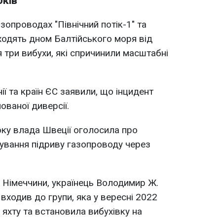
оків"
зопроводах "Північний потік-1" та
оходять дном Балтійського моря від
я три вибухи, які спричинили масштабні
ї та країн ЄС заявили, що інцидент
ованої диверсії.
ку влада Швеції оголосила про
ування підриву газопроводу через
 Німеччини, українець Володимир Ж.
 входив до групи, яка у вересні 2022
 яхту та встановила вибухівку на