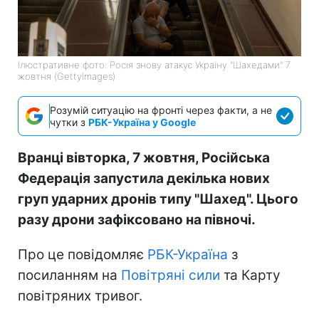
Ілюстративне фото: Росія знову атакує Україну "Шахедами" 7
жовтня (GettyImages)
Розумій ситуацію на фронті через факти, а не
чутки з
РБК-Україна у Google
Вранці вівторка, 7 жовтня, Російська
Федерація запустила декілька нових
груп ударних дронів типу "Шахед". Цього
разу дрони зафіксовано на півночі.
Про це повідомляє
РБК-Україна
з
посиланням на
Повітряні сили
та Карту
повітряних тривог.