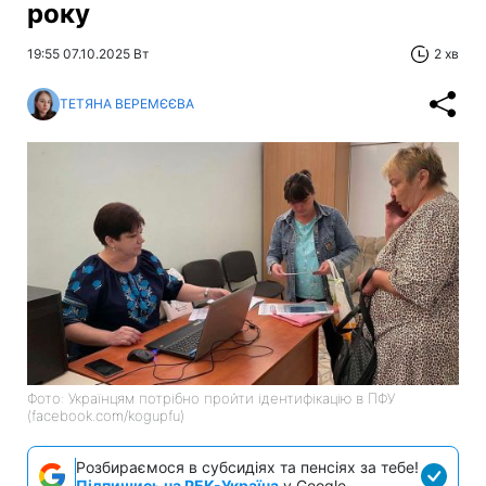
року
19:55 07.10.2025 Вт
2 хв
ТЕТЯНА ВЕРЕМЄЄВА
Фото: Українцям потрібно пройти ідентифікацію в ПФУ
(facebook.com/kogupfu)
Розбираємося в субсидіях та пенсіях за тебе!
Підпишись на РБК-Україна
у Google