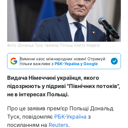
Фото: Дональд Туск, прем'єр Польщі (Getty Images)
Вимкни хаос міжнародних новин! Отримуй
тільки важливе з
РБК-Україна у Google
Видача Німеччині українця, якого
підозрюють у підриві "Північних потоків",
не в інтересах Польщі.
Про це заявив прем'єр Польщі Дональд
Туск, повідомляє
РБК-Україна
з
посиланням на
Reuters
.