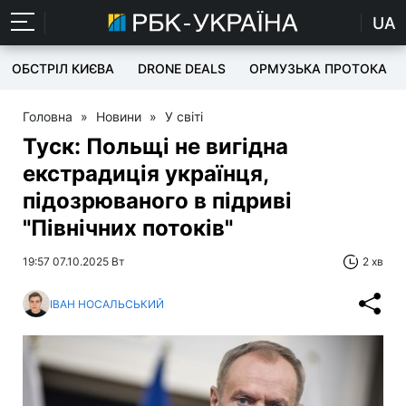
UA
ОБСТРІЛ КИЄВА
DRONE DEALS
ОРМУЗЬКА ПРОТОКА
Головна
»
Новини
»
У світі
Туск: Польщі не вигідна
екстрадиція українця,
підозрюваного в підриві
"Північних потоків"
19:57 07.10.2025 Вт
2 хв
ІВАН НОСАЛЬСЬКИЙ