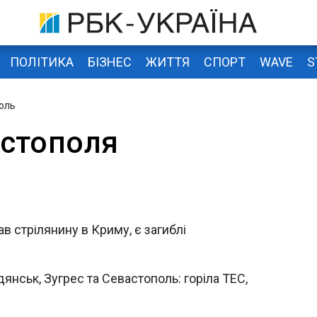
ПОЛІТИКА
БІЗНЕС
ЖИТТЯ
СПОРТ
WAVE
S
оль
стополя
в стрілянину в Криму, є загиблі
янськ, Зугрес та Севастополь: горіла ТЕС,