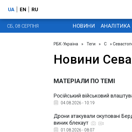
UA
EN
RU
НОВИНИ
АНАЛІТИКА
СБ, 08 СЕРПНЯ
РБК-Україна
»
Теги
»
С
» Севастоп
Новини Сева
МАТЕРІАЛИ ПО ТЕМІ
Російський військовий влаштува
04.08.2026 - 10:19
Дрони атакували окуповані Берд
виник блекаут
01.08.2026 - 08:07