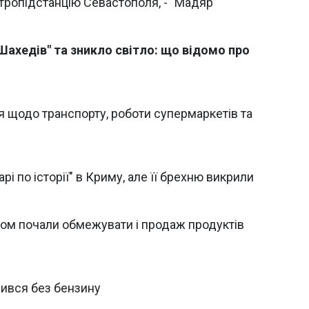
тропідстанцію Севастополя, - "Мадяр"
Шахедів" та зникло світло: що відомо про
 щодо транспорту, роботи супермаркетів та
рі по історії" в Криму, але її брехню викрили
ном почали обмежувати і продаж продуктів
ився без бензину