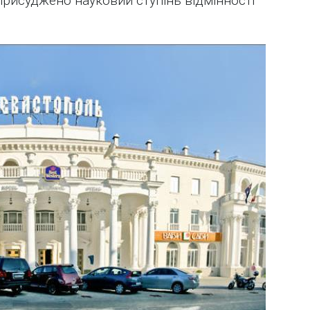
присуджено науковий ступінь відмінності