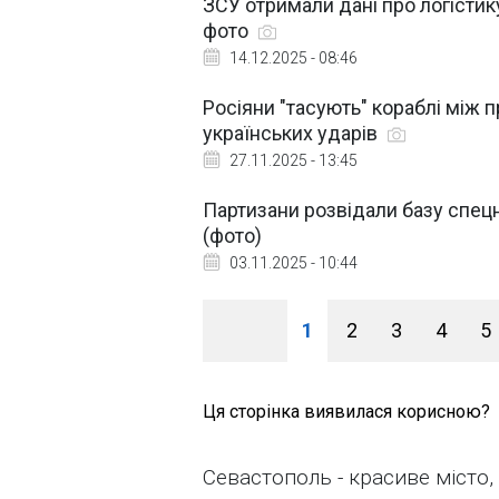
ЗСУ отримали дані про логістик
фото
14.12.2025 - 08:46
Росіяни "тасують" кораблі між 
українських ударів
27.11.2025 - 13:45
Партизани розвідали базу спецн
(фото)
03.11.2025 - 10:44
1
2
3
4
5
Ця сторінка виявилася корисною?
Севастополь - красиве місто