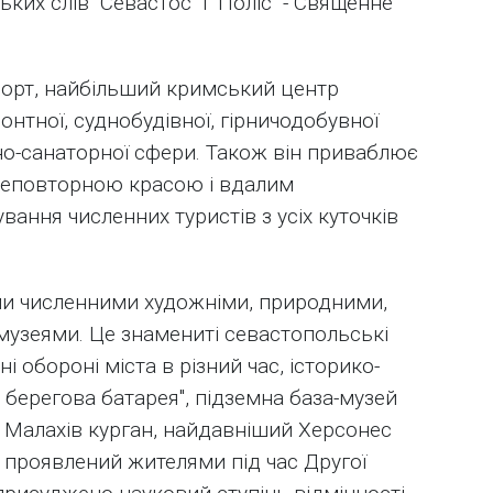
ких слів "Севастос" і "Поліс" - Священне
-порт, найбільший кримський центр
онтної, суднобудівної, гірничодобувної
но-санаторної сфери. Також він приваблює
 неповторною красою і вдалим
ання численних туристів з усіх куточків
ми численними художніми, природними,
музеями. Це знамениті севастопольські
і обороні міста в різний час, історико-
берегова батарея", підземна база-музей
, Малахів курган, найдавніший Херсонес
м, проявлений жителями під час Другої