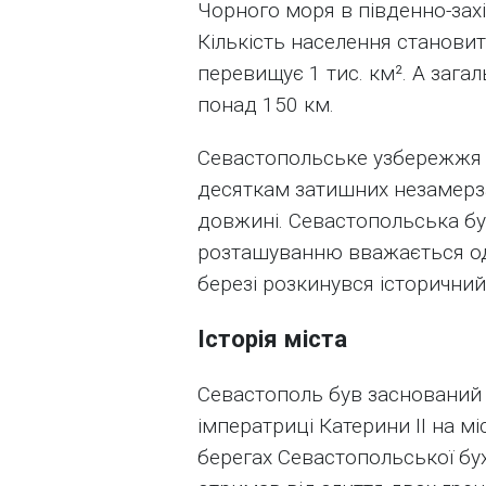
Чорного моря в південно-захі
Кількість населення становит
перевищує 1 тис. км². А загал
понад 150 км.
Севастопольське узбережжя 
десяткам затишних незамерза
довжині. Севастопольська бух
розташуванню вважається одні
березі розкинувся історичний
Історія міста
Севастополь був заснований 
імператриці Катерини II на м
берегах Севастопольської бу