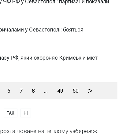
у ЧФ РФ у Севастополі: партизани показали
причалами у Севастополі: бояться
азу РФ, який охороняє Кримській міст
>
6
7
8
...
49
50
ТАК
НІ
, розташоване на теплому узбережжі