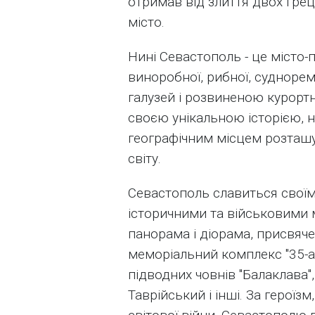
отримав від злиття двох грець
місто.
Нині Севастополь - це місто
виноробної, рибної, суднорем
галузей і розвиненою курорт
своєю унікальною історією,
географічним місцем розташув
світу.
Севастополь славиться свої
історичними та військовими 
панорама і діорама, присвячен
меморіальний комплекс "35-а 
підводних човнів "Балаклава"
Таврійський і інші. За героїз