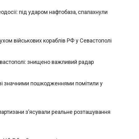
одосії: під ударом нафтобаза, спалахнули
ухом військових кораблів РФ у Севастополі
Севастополі: знищено важливий радар
 зі значними пошкодженнями помітили у
партизани зʼясували реальне розташування