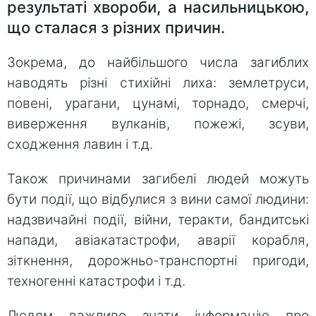
результаті хвороби, а насильницькою,
що сталася з різних причин.
Зокрема, до найбільшого числа загиблих
наводять різні стихійні лиха: землетруси,
повені, урагани, цунамі, торнадо, смерчі,
виверження вулканів, пожежі, зсуви,
сходження лавин і т.д.
Також причинами загибелі людей можуть
бути події, що відбулися з вини самої людини:
надзвичайні події, війни, теракти, бандитські
напади, авіакатастрофи, аварії корабля,
зіткнення, дорожньо-транспортні пригоди,
техногенні катастрофи і т.д.
Людям важливо знати інформацію про