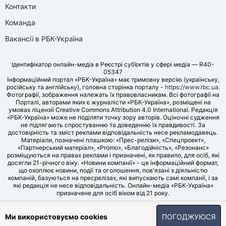
Контакти
Команда
Вакансії в РБК-Україна
Ідентифікатор онлайн-медіа в Реєстрі суб’єктів у сфері медіа — R40-
05347
Інформаційний портал «РБК-Україна» має тримовну версію (українську,
російську та англійську), головна сторінка порталу -
https://www.rbc.ua
.
Фотографії, зображення належать їх правовласникам. Всі фотографії на
Порталі, авторами яких є журналісти «РБК-Україна», розміщені на
умовах ліцензії Creative Commons Attribution 4.0 International. Редакція
«РБК-Україна» може не поділяти точку зору авторів. Оціночні судження
не підлягають спростуванню та доведенню їх правдивості. За
достовірність та зміст реклами відповідальність несе рекламодавець.
Матеріали, позначені плашкою: «Прес-релізи», «Спецпроект»,
«Партнерський матеріал», «Promo», «Благодійність», «Резонанс»
розміщуються на правах реклами і призначені, як правило, для осіб, які
досягли 21-річного віку. «Новини компанії» - це інформаційний формат,
що охоплює новини, події та оголошення, пов'язані з діяльністю
компаній, базуються на пресрелізах, які випускають самі компанії, і за
які редакція не несе відповідальність. Онлайн-медіа «РБК-Україна»
призначене для осіб віком від 21 року.
© LLC «UBT MEDIA», 2006-2026.
Ми використовуємо cookies
ПОГОДЖУЮСЯ