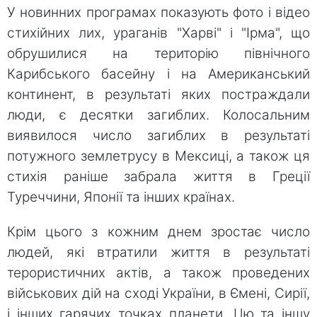
У новинних програмах показують фото і відео
стихійних лих, ураганів "Харві" і "Ірма", що
обрушилися на територію північного
Карибського басейну і на Американський
континент, в результаті яких постраждали
люди, є десятки загиблих. Колосальним
виявилося число загиблих в результаті
потужного землетрусу в Мексиці, а також ця
стихія раніше забрала життя в Греції
Туреччини, Японії та інших країнах.
Крім цього з кожним днем ​​зростає число
людей, які втратили життя в результаті
терористичних актів, а також проведених
військових дій на сході України, в Ємені, Сирії,
і інших гарячих точках планети. Цю та іншу