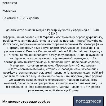
Контакти
Команда
Вакансії в РБК-Україна
Ідентифікатор онлайн-медіа в Реєстрі суб’єктів у сфері медіа — R40-
05347
Інформаційний портал «РБК-Україна» має тримовну версію (українську,
російську та англійську), головна сторінка порталу -
https://www.rbc.ua
.
Фотографії, зображення належать їх правовласникам. Всі фотографії на
Порталі, авторами яких є журналісти «РБК-Україна», розміщені на
умовах ліцензії Creative Commons Attribution 4.0 International. Редакція
«РБК-Україна» може не поділяти точку зору авторів. Оціночні судження
не підлягають спростуванню та доведенню їх правдивості. За
достовірність та зміст реклами відповідальність несе рекламодавець.
Матеріали, позначені плашкою: «Прес-релізи», «Спецпроект»,
«Партнерський матеріал», «Promo», «Благодійність», «Резонанс»
розміщуються на правах реклами і призначені, як правило, для осіб, які
досягли 21-річного віку. «Новини компанії» - це інформаційний формат,
що охоплює новини, події та оголошення, пов'язані з діяльністю
компаній, базуються на пресрелізах, які випускають самі компанії, і за
які редакція не несе відповідальність. Онлайн-медіа «РБК-Україна»
призначене для осіб віком від 21 року.
© LLC «UBT MEDIA», 2006-2026.
Ми використовуємо cookies
ПОГОДЖУЮСЯ