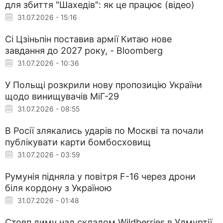
для збиття "Шахедів": як це працює (відео)
31.07.2026 - 15:16
Сі Цзіньпін поставив армії Китаю нове
завдання до 2027 року, - Bloomberg
31.07.2026 - 10:36
У Польщі розкрили нову пропозицію України
щодо винищувачів МіГ-29
31.07.2026 - 08:55
В Росії злякались ударів по Москві та почали
публікувати карти бомбосховищ
31.07.2026 - 03:59
Румунія підняла у повітря F-16 через дрони
біля кордону з Україною
31.07.2026 - 01:48
Стовп диму над складом Wildberries в Удмуртії