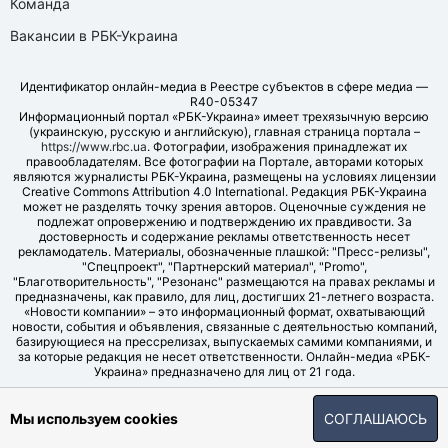
Команда
Вакансии в РБК-Украина
Идентификатор онлайн-медиа в Реестре субъектов в сфере медиа —
R40-05347
Информационный портал «РБК-Украина» имеет трехязычную версию
(украинскую, русскую и английскую), главная страница портала –
https://www.rbc.ua
. Фотографии, изображения принадлежат их
правообладателям. Все фотографии на Портале, авторами которых
являются журналисты РБК-Украина, размещены на условиях лицензии
Creative Commons Attribution 4.0 International. Редакция РБК-Украина
может не разделять точку зрения авторов. Оценочные суждения не
подлежат опровержению и подтверждению их правдивости. За
достоверность и содержание рекламы ответственность несет
рекламодатель. Материалы, обозначенные плашкой: "Пресс-релизы",
"Спецпроект", "Партнерский материал", "Promo",
"Благотворительность", "Резонанс" размещаются на правах рекламы и
предназначены, как правило, для лиц, достигших 21-летнего возраста.
«Новости компании» – это информационный формат, охватывающий
новости, события и объявления, связанные с деятельностью компаний,
базирующиеся на прессрелизах, выпускаемых самими компаниями, и
за которые редакция не несет ответственности. Онлайн-медиа «РБК-
Украина» предназначено для лиц от 21 года.
© LLC "UBT MEDIA", 2006-2026.
Мы используем cookies
СОГЛАШАЮСЬ