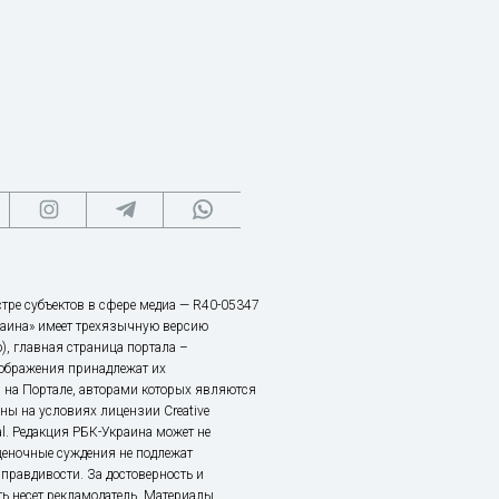
тре субъектов в сфере медиа — R40-05347
аина» имеет трехязычную версию
), главная страница портала –
зображения принадлежат их
 на Портале, авторами которых являются
ы на условиях лицензии Creative
nal. Редакция РБК-Украина может не
ценочные суждения не подлежат
правдивости. За достоверность и
ь несет рекламодатель. Материалы,