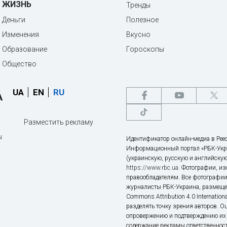
ЖИЗНЬ
Тренды
Деньги
Полезное
Изменения
Вкусно
Образование
Гороскопы
Общество
UA
EN
RU
Разместить рекламу
ы
Идентификатор онлайн-медиа в Реес
Информационный портал «РБК-Укр
(украинскую, русскую и английскую
https://www.rbc.ua
. Фотографии, и
правообладателям. Все фотографии
журналисты РБК-Украина, размещен
Commons Attribution 4.0 Internatio
разделять точку зрения авторов. О
опровержению и подтверждению их 
содержание рекламы ответственност