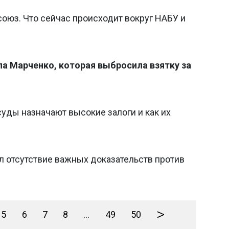
союз. Что сейчас происходит вокруг НАБУ и
па Марченко, которая выбросила взятку за
уды назначают высокие залоги и как их
л отсутствие важных доказательств против
>
5
6
7
8
...
49
50