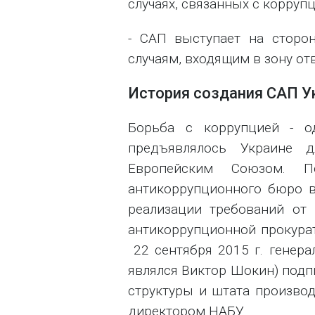
случаях, связанных с корру
- САП выступает на сторо
случаям, входящим в зону от
История создания САП Ук
Борьба с коррупцией - о
предъявлялось Украине 
Европейским Союзом. П
антикоррупционного бюро 
реализации требований от
антикоррупционной прокурат
22 сентября 2015 г. генер
являлся Виктор Шокин) подпи
структуры и штата произво
директором НАБУ.