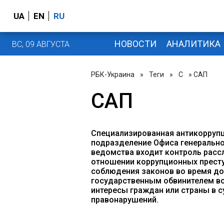
UA
EN
RU
НОВОСТИ
АНАЛИТИКА
ВС, 09 АВГУСТА
РБК-Украина
»
Теги
»
С
» САП
САП
Специализированная антикоррупц
подразделение Офиса генерально
ведомства входит контроль расс
отношении коррупционных престу
соблюдения законов во время до
государственным обвинителем во
интересы граждан или страны в 
правонарушений.