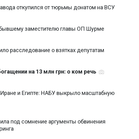
завода откупился от тюрьмы донатом на ВСУ
 бывшему заместителю главы ОП Шурме
ло расследование о взятках депутатам
огащении на 13 млн грн: о ком речь
в Иране и Египте: НАБУ выкрыло масштабную
вила под сомнение аргументы обвинения
ринга