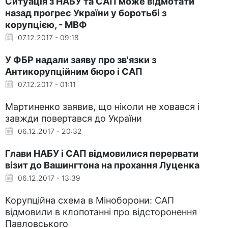
Ситуація з НАБУ та САП може відмотати
назад прогрес України у боротьбі з
корупцією, - МВФ
07.12.2017 - 09:18
У ФБР надали заяву про зв'язки з
Антикорупційним бюро і САП
07.12.2017 - 01:11
Мартиненко заявив, що ніколи не ховався і
завжди повертався до України
06.12.2017 - 20:32
Глави НАБУ і САП відмовилися перервати
візит до Вашингтона на прохання Луценка
06.12.2017 - 13:39
Корупційна схема в Міноборони: САП
відмовили в клопотанні про відсторонення
Павловського