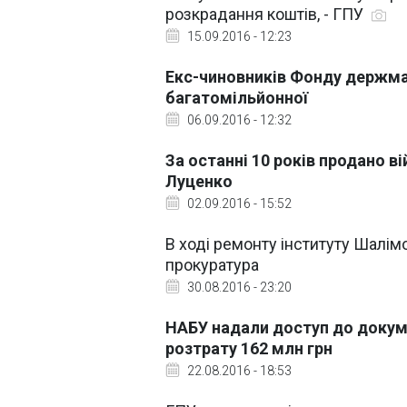
розкрадання коштів, - ГПУ
15.09.2016 - 12:23
Екс-чиновників Фонду держма
багатомільйонної
06.09.2016 - 12:32
За останні 10 років продано ві
Луценко
02.09.2016 - 15:52
В ході ремонту інституту Шалім
прокуратура
30.08.2016 - 23:20
НАБУ надали доступ до докуме
розтрату 162 млн грн
22.08.2016 - 18:53