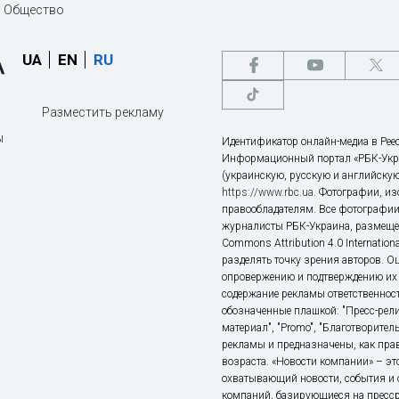
Общество
UA
EN
RU
Разместить рекламу
ы
Идентификатор онлайн-медиа в Реес
Информационный портал «РБК-Укр
(украинскую, русскую и английскую
https://www.rbc.ua
. Фотографии, и
правообладателям. Все фотографии
журналисты РБК-Украина, размещен
Commons Attribution 4.0 Internatio
разделять точку зрения авторов. О
опровержению и подтверждению их 
содержание рекламы ответственност
обозначенные плашкой: "Пресс-рели
материал", "Promo", "Благотворител
рекламы и предназначены, как прав
возраста. «Новости компании» – 
охватывающий новости, события и 
компаний, базирующиеся на пресс