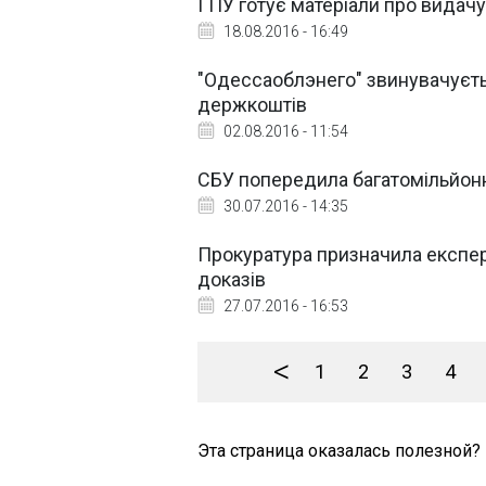
ГПУ готує матеріали про видач
18.08.2016 - 16:49
"Одессаоблэнего" звинувачуєть
держкоштів
02.08.2016 - 11:54
СБУ попередила багатомільйонн
30.07.2016 - 14:35
Прокуратура призначила експер
доказів
27.07.2016 - 16:53
<
1
2
3
4
Эта страница оказалась полезной?