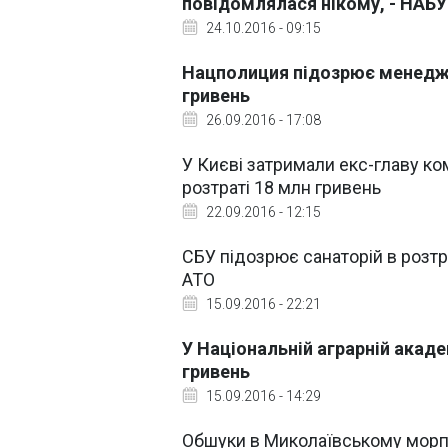
повідомлялася нікому, - НАБУ
24.10.2016 - 09:15
Нацполиция підозрює менеджм
гривень
26.09.2016 - 17:08
У Києві затримали екс-главу к
розтраті 18 млн гривень
22.09.2016 - 12:15
СБУ підозрює санаторій в розтра
АТО
15.09.2016 - 22:21
У Національній аграрній акаде
гривень
15.09.2016 - 14:29
Обшуки в Миколаївському морпо