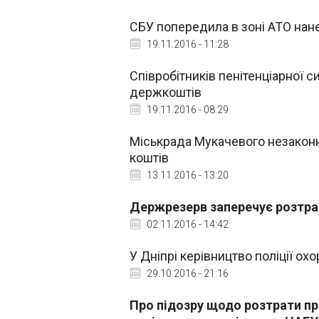
СБУ попередила в зоні АТО нане
19.11.2016 - 11:28
Співробітників пенітенціарної с
держкоштів
19.11.2016 - 08:29
Міськрада Мукачевого незакон
коштів
13.11.2016 - 13:20
Держрезерв заперечує розтра
02.11.2016 - 14:42
У Дніпрі керівництво поліції ох
29.10.2016 - 21:16
Про підозру щодо розтрати при