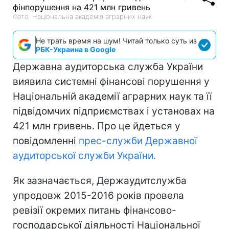
Фото: Національна академія аграрних наук
Не трать время на шум! Читай только суть из
РБК-Украина в Google
Державна аудиторська служба України
виявила системні фінансові порушення у
Національній академії аграрних наук та її
підвідомчих підприємствах і установах на
421 млн гривень. Про це йдеться у
повідомленні
прес-служби Державної
аудиторської служби України.
Як зазначається, Держаудитслужба
упродовж 2015-2016 років провела
ревізії окремих питань фінансово-
господарської діяльності Національної