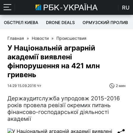
RU
ОБСТРЕЛ КИЕВА
DRONE DEALS
ОРМУЗСКИЙ ПРОЛИВ
Главная
»
Новости
»
Происшествия
У Національній аграрній
академії виявлені
фінпорушення на 421 млн
гривень
14:29 15.09.2016 Чт
2 мин
Держаудитслужба упродовж 2015-2016
років провела ревізії окремих питань
фінансово-господарської діяльності
академії