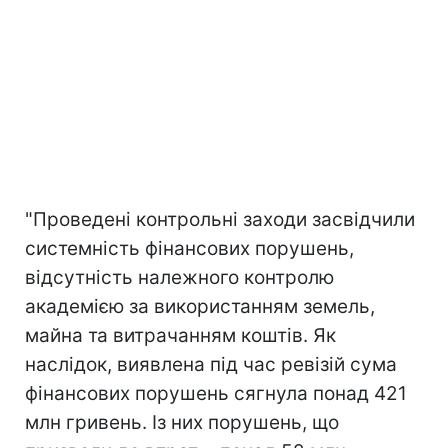
"Проведені контрольні заходи засвідчили
системність фінансових порушень,
відсутність належного контролю
академією за використанням земель,
майна та витрачанням коштів. Як
наслідок, виявлена під час ревізій сума
фінансових порушень сягнула понад 421
млн гривень. Із них порушень, що