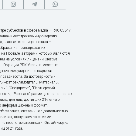
тре субъектов в сфере медиа — R40-05347
аина» имеет трехязычную версию
), главная страница портала –
зображения принадлежат их
 на Портале, авторами которых являются
ы на условиях лицензии Creative
nal. Редакция РБК-Украина может не
ценочные суждения не подлежат
правдивости. За достоверность и
ь несет рекламодатель. Материалы,
зы", "Спецпроект", "Партнерский
ьность", "Резонанс" размещаются на правах
ило, для лиц, достигших 21-летнего
это информационный формат,
объявления, связанные с деятельностью
релизах, выпускаемых самими
 не несет ответственности. Онлайн-медиа
ц от 21 года.