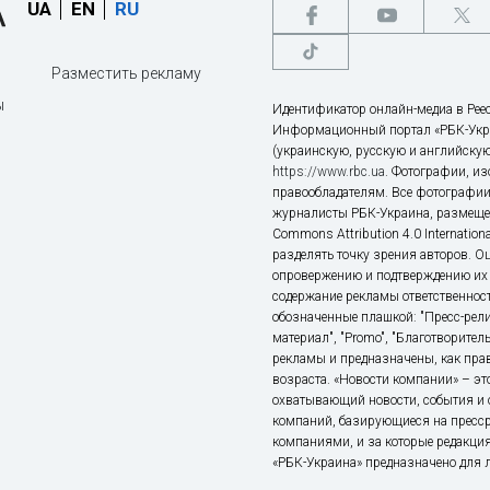
UA
EN
RU
Разместить рекламу
ы
Идентификатор онлайн-медиа в Реес
Информационный портал «РБК-Укр
(украинскую, русскую и английскую
https://www.rbc.ua
. Фотографии, и
правообладателям. Все фотографии
журналисты РБК-Украина, размещен
Commons Attribution 4.0 Internatio
разделять точку зрения авторов. О
опровержению и подтверждению их 
содержание рекламы ответственност
обозначенные плашкой: "Пресс-рели
материал", "Promo", "Благотворител
рекламы и предназначены, как прав
возраста. «Новости компании» – 
охватывающий новости, события и 
компаний, базирующиеся на пресс
компаниями, и за которые редакция
«РБК-Украина» предназначено для ли