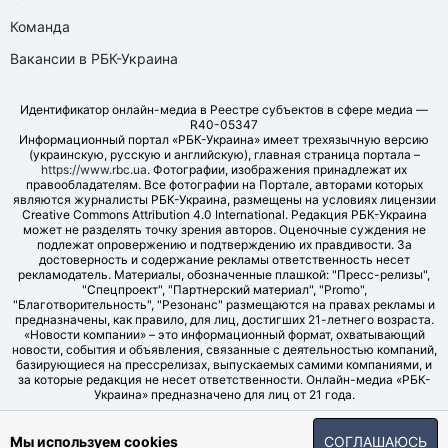
Команда
Вакансии в РБК-Украина
Идентификатор онлайн-медиа в Реестре субъектов в сфере медиа —
R40-05347
Информационный портал «РБК-Украина» имеет трехязычную версию
(украинскую, русскую и английскую), главная страница портала –
https://www.rbc.ua
. Фотографии, изображения принадлежат их
правообладателям. Все фотографии на Портале, авторами которых
являются журналисты РБК-Украина, размещены на условиях лицензии
Creative Commons Attribution 4.0 International. Редакция РБК-Украина
может не разделять точку зрения авторов. Оценочные суждения не
подлежат опровержению и подтверждению их правдивости. За
достоверность и содержание рекламы ответственность несет
рекламодатель. Материалы, обозначенные плашкой: "Пресс-релизы",
"Спецпроект", "Партнерский материал", "Promo",
"Благотворительность", "Резонанс" размещаются на правах рекламы и
предназначены, как правило, для лиц, достигших 21-летнего возраста.
«Новости компании» – это информационный формат, охватывающий
новости, события и объявления, связанные с деятельностью компаний,
базирующиеся на прессрелизах, выпускаемых самими компаниями, и
за которые редакция не несет ответственности. Онлайн-медиа «РБК-
Украина» предназначено для лиц от 21 года.
© LLC "UBT MEDIA", 2006-2026.
Мы используем cookies
СОГЛАШАЮСЬ