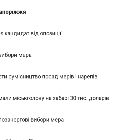
Запоріжжя
є кандидат від опозиції
 вибори мера
ти сумісництво посад мерів і нарепів
али міськголову на хабарі 30 тис. доларів
 позачергові вибори мера