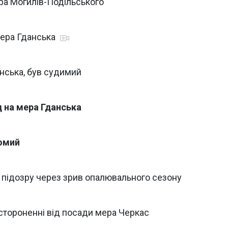
ра Могилів-Подільського
мера Гданська
анська, був судимий
 на мера Гданська
домий
о підозру через зрив опалювального сезону
дстороненні від посади мера Черкас