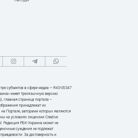
тре субъектов в сфере медиа — R40-05347
аина» имеет трехязычную версию
), главная страница портала –
зображения принадлежат их
 на Портале, авторами которых являются
ы на условиях лицензии Creative
nal. Редакция РБК-Украина может не
ценочные суждения не подлежат
правдивости. За достоверность и