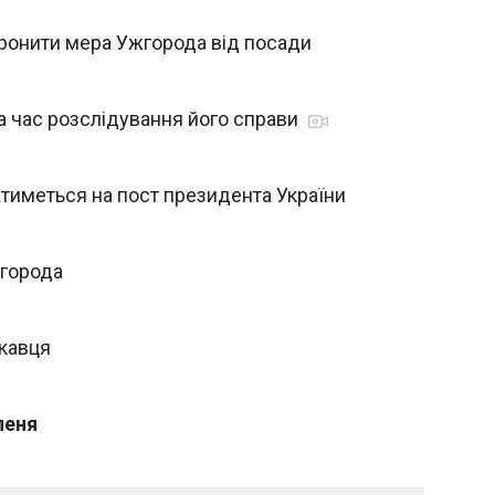
ронити мера Ужгорода від посади
а час розслідування його справи
тиметься на пост президента України
жгорода
кавця
пеня