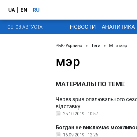
UA
EN
RU
НОВОСТИ
АНАЛИТИКА
СБ, 08 АВГУСТА
РБК-Украина
»
Теги
»
М
» мэр
мэр
МАТЕРИАЛЫ ПО ТЕМЕ
Через зрив опалювального сезон
відставку
25.10.2019 - 10:57
Богдан не виключає можливост
16.09.2019 - 12:26