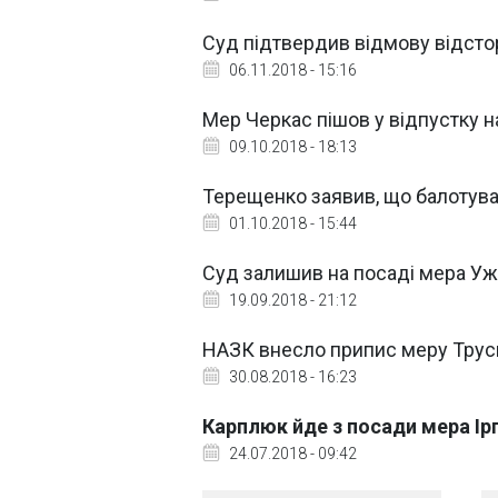
Суд підтвердив відмову відсто
06.11.2018 - 15:16
Мер Черкас пішов у відпустку н
09.10.2018 - 18:13
Терещенко заявив, що балотува
01.10.2018 - 15:44
Суд залишив на посаді мера У
19.09.2018 - 21:12
НАЗК внесло припис меру Трус
30.08.2018 - 16:23
Карплюк йде з посади мера Ір
24.07.2018 - 09:42