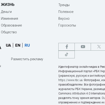
ЖИЗНЬ
Тренды
Деньги
Полезное
Изменения
Вкусно
Образование
Гороскопы
Общество
UA
EN
RU
Разместить рекламу
ы
Идентификатор онлайн-медиа в Реес
Информационный портал «РБК-Укр
(украинскую, русскую и английскую
https://www.rbc.ua
. Фотографии, и
правообладателям. Все фотографии
журналисты РБК-Украина, размещен
Commons Attribution 4.0 Internatio
разделять точку зрения авторов. О
опровержению и подтверждению их 