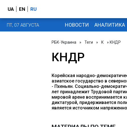
UA
EN
RU
НОВОСТИ
АНАЛИТИКА
ПТ, 07 АВГУСТА
РБК-Украина
»
Теги
»
К
» КНДР
КНДР
Корейская народно-демократичес
азиатское государство в северно
- Пхеньян. Социально-демократич
лет принадлежит Трудовой партии
мировой арене воспринимается к
диктатурой, придерживается пол
является источником напряженн