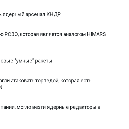
ть ядерный арсенал КНДР
ю РСЗО, которая является аналогом HIMARS
новые "умные" ракеты
гли атаковать торпедой, которая есть
NN
спании, могло везти ядерные редакторы в