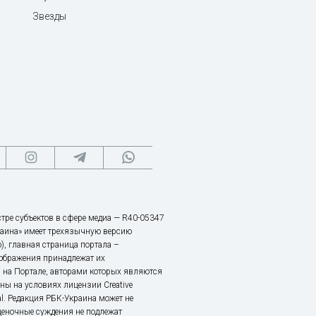
Звезды
тре субъектов в сфере медиа — R40-05347
аина» имеет трехязычную версию
), главная страница портала –
зображения принадлежат их
 на Портале, авторами которых являются
ы на условиях лицензии Creative
nal. Редакция РБК-Украина может не
ценочные суждения не подлежат