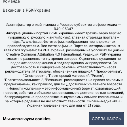
Команда
Вакансии в РБК-Украина
Идентификатор онлайн-медиа в Реестре субъектов в сфере медиа —
R40-05347
Информационный портал «РБК-Украина» имеет трехязычную версию
(украинскую, русскую и английскую), главная страница портала –
https://www.rbc.ua
. Фотографии, изображения принадлежат их
правообладателям. Все фотографии на Портале, авторами которых
являются журналисты РБК-Украина, размещены на условиях лицензии
Creative Commons Attribution 4.0 International. Редакция РБК-Украина
может не разделять точку зрения авторов. Оценочные суждения не
подлежат опровержению и подтверждению их правдивости. За
достоверность и содержание рекламы ответственность несет
рекламодатель. Материалы, обозначенные плашкой: "Пресс-релизы",
"Спецпроект", "Партнерский материал", "Promo",
"Благотворительность", "Резонанс" размещаются на правах рекламы и
предназначены, как правило, для лиц, достигших 21-летнего возраста.
«Новости компании» – это информационный формат, охватывающий
новости, события и объявления, связанные с деятельностью компаний,
базирующиеся на прессрелизах, выпускаемых самими компаниями, и
за которые редакция не несет ответственности. Онлайн-медиа «РБК-
Украина» предназначено для лиц от 21 года.
© LLC "UBT MEDIA", 2006-2026.
Мы используем cookies
СОГЛАШАЮСЬ