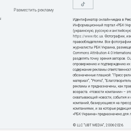
Разместить рекламу
ы
Идентификатор онлайн-медиа в Реес
Информационный портал «РБК-Укр
(украинскую, русскую и английскую
https://www.rbc.ua
. Фотографии, и
правообладателям. Все фотографии
журналисты РБК-Украина, размещен
Commons Attribution 4.0 Internatio
разделять точку зрения авторов. О
опровержению и подтверждению их 
содержание рекламы ответственност
обозначенные плашкой: "Пресс-рели
материал", "Promo", "Благотворител
рекламы и предназначены, как прав
возраста. «Новости компании» – 
охватывающий новости, события и 
компаний, базирующиеся на пресс
компаниями, и за которые редакция
«РБК-Украина» предназначено для ли
© LLC "UBT MEDIA", 2006-2026.