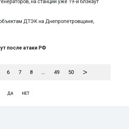
енераторов, на станции уже 19-й блэкаут
ообъектам ДТЭК на Днепропетровщине,
ут после атаки РФ
>
6
7
8
...
49
50
ДА
НЕТ