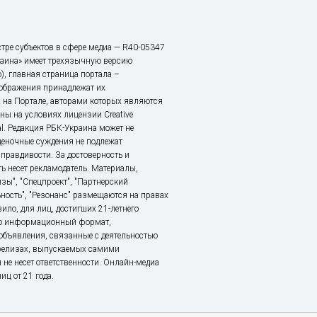
тре субъектов в сфере медиа — R40-05347
аина» имеет трехязычную версию
), главная страница портала –
зображения принадлежат их
 на Портале, авторами которых являются
ы на условиях лицензии Creative
nal. Редакция РБК-Украина может не
ценочные суждения не подлежат
правдивости. За достоверность и
ь несет рекламодатель. Материалы,
зы", "Спецпроект", "Партнерский
ьность", "Резонанс" размещаются на правах
ило, для лиц, достигших 21-летнего
это информационный формат,
объявления, связанные с деятельностью
релизах, выпускаемых самими
 не несет ответственности. Онлайн-медиа
ц от 21 года.