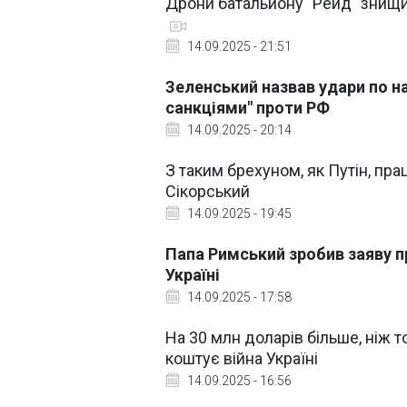
Дрони батальйону "Рейд" знищил
14.09.2025 - 21:51
Зеленський назвав удари по 
санкціями" проти РФ
14.09.2025 - 20:14
З таким брехуном, як Путін, пра
Сікорський
14.09.2025 - 19:45
Папа Римський зробив заяву п
Україні
14.09.2025 - 17:58
На 30 млн доларів більше, ніж т
коштує війна Україні
14.09.2025 - 16:56