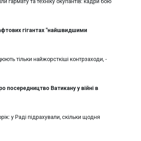
и гармату та техніку окупантів: кадри бою
нафтових гігантах "найшвидшими
цюють тільки найжорсткіші контрзаходи, -
ро посередництво Ватикану у війні в
орік: у Раді підрахували, скільки щодня