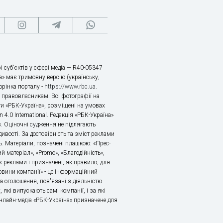
і суб’єктів у сфері медіа — R40-05347
» має тримовну версію (українську,
торінка порталу -
https://www.rbc.ua
.
х правовласникам. Всі фотографії на
ти «РБК-Україна», розміщені на умовах
n 4.0 International. Редакція «РБК-Україна»
в. Оціночні судження не підлягають
ивості. За достовірність та зміст реклами
ь. Матеріали, позначені плашкою: «Прес-
й матеріал», «Promo», «Благодійність»,
 реклами і призначені, як правило, для
«Новини компанії» - це інформаційний
а оголошення, пов'язані з діяльністю
 які випускають самі компанії, і за які
 Онлайн-медіа «РБК-Україна» призначене для