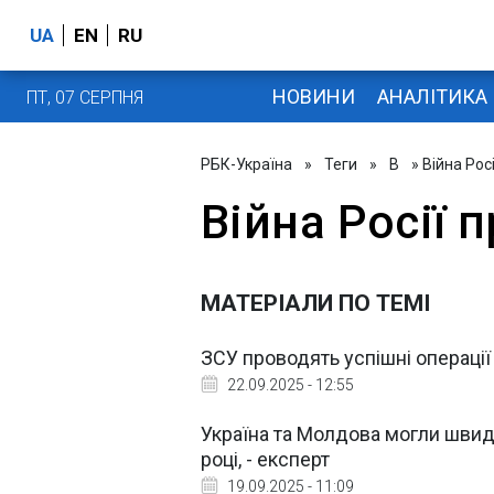
UA
EN
RU
НОВИНИ
АНАЛІТИКА
ПТ, 07 СЕРПНЯ
РБК-Україна
»
Теги
»
В
» Війна Рос
Війна Росії 
МАТЕРІАЛИ ПО ТЕМІ
ЗСУ проводять успішні операції 
22.09.2025 - 12:55
Україна та Молдова могли швид
році, - експерт
19.09.2025 - 11:09