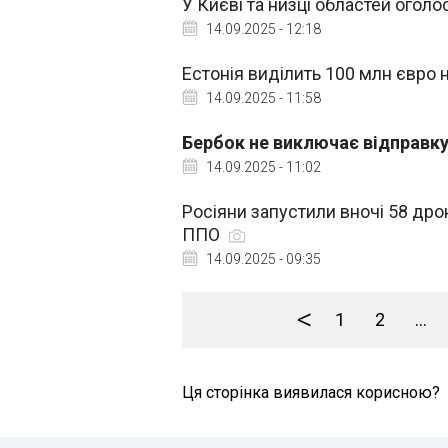
У Києві та низці областей огол
14.09.2025 - 12:18
Естонія виділить 100 млн євро н
14.09.2025 - 11:58
Бербок не виключає відправку
14.09.2025 - 11:02
Росіяни запустили вночі 58 дрон
ППО
14.09.2025 - 09:35
<
1
2
...
Ця сторінка виявилася корисною?