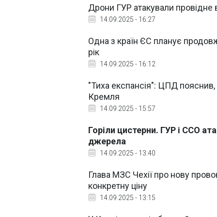
Дрони ГУР атакували провідне в
14.09.2025 - 16:27
Одна з країн ЄС планує продов
рік
14.09.2025 - 16:12
"Тиха експансія": ЦПД пояснив, 
Кремля
14.09.2025 - 15:57
Горіли цистерни. ГУР і ССО ата
джерела
14.09.2025 - 13:40
Глава МЗС Чехії про нову прово
конкретну ціну
14.09.2025 - 13:15