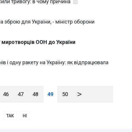
осили тривогу: в чому причина
а зброю для України, - міністр оборони
 миротворців ООН до України
ів і одну ракету на Україну: як відпрацювала
>
46
47
48
49
50
ТАК
НІ