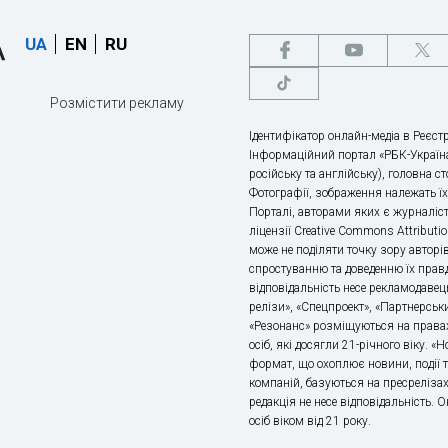
UA
EN
RU
Розмістити рекламу
Ідентифікатор онлайн-медіа в Реєстр
Інформаційний портал «РБК-Україна
російську та англійську), головна с
Фотографії, зображення належать ї
Порталі, авторами яких є журналіс
ліцензії Creative Commons Attributio
може не поділяти точку зору авторі
спростуванню та доведенню їх правд
відповідальність несе рекламодавец
релізи», «Спецпроект», «Партнерськи
«Резонанс» розміщуються на правах
осіб, які досягли 21-річного віку. 
формат, що охоплює новини, події т
компаній, базуються на пресрелізах,
редакція не несе відповідальність.
осіб віком від 21 року.