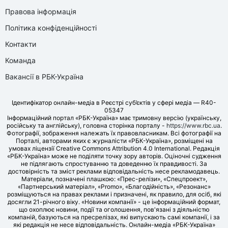
Правова інформація
Політика конфіденційності
Контакти
Команда
Вакансії в РБК-Україна
Ідентифікатор онлайн-медіа в Реєстрі суб’єктів у сфері медіа — R40-
05347
Інформаційний портал «РБК-Україна» має тримовну версію (українську,
російську та англійську), головна сторінка порталу -
https://www.rbc.ua
.
Фотографії, зображення належать їх правовласникам. Всі фотографії на
Порталі, авторами яких є журналісти «РБК-Україна», розміщені на
умовах ліцензії Creative Commons Attribution 4.0 International. Редакція
«РБК-Україна» може не поділяти точку зору авторів. Оціночні судження
не підлягають спростуванню та доведенню їх правдивості. За
достовірність та зміст реклами відповідальність несе рекламодавець.
Матеріали, позначені плашкою: «Прес-релізи», «Спецпроект»,
«Партнерський матеріал», «Promo», «Благодійність», «Резонанс»
розміщуються на правах реклами і призначені, як правило, для осіб, які
досягли 21-річного віку. «Новини компанії» - це інформаційний формат,
що охоплює новини, події та оголошення, пов'язані з діяльністю
компаній, базуються на пресрелізах, які випускають самі компанії, і за
які редакція не несе відповідальність. Онлайн-медіа «РБК-Україна»