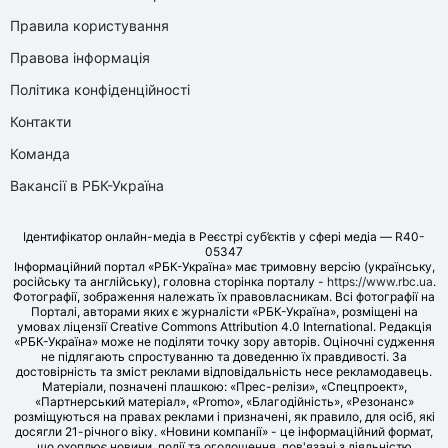
Правила користування
Правова інформація
Політика конфіденційності
Контакти
Команда
Вакансії в РБК-Україна
Ідентифікатор онлайн-медіа в Реєстрі суб’єктів у сфері медіа — R40-
05347
Інформаційний портал «РБК-Україна» має тримовну версію (українську,
російську та англійську), головна сторінка порталу -
https://www.rbc.ua
.
Фотографії, зображення належать їх правовласникам. Всі фотографії на
Порталі, авторами яких є журналісти «РБК-Україна», розміщені на
умовах ліцензії Creative Commons Attribution 4.0 International. Редакція
«РБК-Україна» може не поділяти точку зору авторів. Оціночні судження
не підлягають спростуванню та доведенню їх правдивості. За
достовірність та зміст реклами відповідальність несе рекламодавець.
Матеріали, позначені плашкою: «Прес-релізи», «Спецпроект»,
«Партнерський матеріал», «Promo», «Благодійність», «Резонанс»
розміщуються на правах реклами і призначені, як правило, для осіб, які
досягли 21-річного віку. «Новини компанії» - це інформаційний формат,
що охоплює новини, події та оголошення, пов'язані з діяльністю