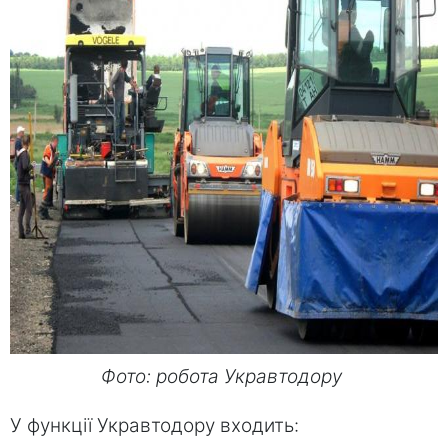
Фото: робота Укравтодору
У функції Укравтодору входить: