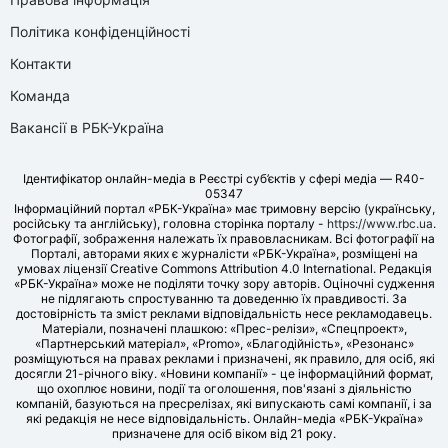
Політика конфіденційності
Контакти
Команда
Вакансії в РБК-Україна
Ідентифікатор онлайн-медіа в Реєстрі суб’єктів у сфері медіа — R40-
05347
Інформаційний портал «РБК-Україна» має тримовну версію (українську,
російську та англійську), головна сторінка порталу -
https://www.rbc.ua
.
Фотографії, зображення належать їх правовласникам. Всі фотографії на
Порталі, авторами яких є журналісти «РБК-Україна», розміщені на
умовах ліцензії Creative Commons Attribution 4.0 International. Редакція
«РБК-Україна» може не поділяти точку зору авторів. Оціночні судження
не підлягають спростуванню та доведенню їх правдивості. За
достовірність та зміст реклами відповідальність несе рекламодавець.
Матеріали, позначені плашкою: «Прес-релізи», «Спецпроект»,
«Партнерський матеріал», «Promo», «Благодійність», «Резонанс»
розміщуються на правах реклами і призначені, як правило, для осіб, які
досягли 21-річного віку. «Новини компанії» - це інформаційний формат,
що охоплює новини, події та оголошення, пов'язані з діяльністю
компаній, базуються на пресрелізах, які випускають самі компанії, і за
які редакція не несе відповідальність. Онлайн-медіа «РБК-Україна»
призначене для осіб віком від 21 року.