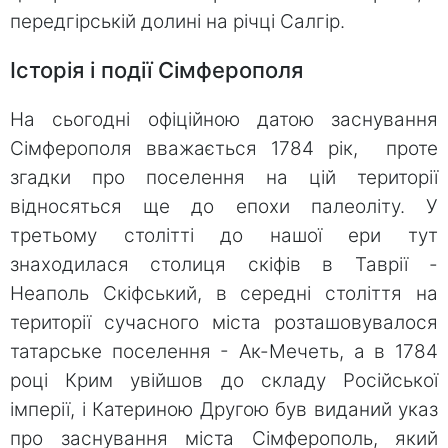
передгірській долині на річці Салгір.
Історія і події Сімферополя
На сьогодні офіційною датою заснування
Сімферополя вважається 1784 рік, проте
згадки про поселення на цій території
відносяться ще до епохи палеоліту. У
третьому столітті до нашої ери тут
знаходилася столиця скіфів в Таврії -
Неаполь Скіфський, в середні століття на
території сучасного міста розташовувалося
татарське поселення - Ак-Мечеть, а в 1784
році Крим увійшов до складу Російської
імперії, і Катериною Другою був виданий указ
про заснування міста Сімферополь, який