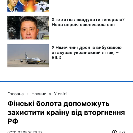
Головна
»
Новини
»
У світі
Фінські болота допоможуть
захистити країну від вторгнення
РФ
02:31 07.08.2026 Пт
3 хв