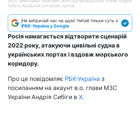
Фото: виконувач обов'язки міністра закордонних справ Андрій
Сибіга (facebook.com/andrij.sybiha)
Не витрачай час на шум! Читай тільки суть з
РБК-Україна у Google
Росія намагається відтворити сценарій
2022 року, атакуючи цивільні судна в
українських портах і вздовж морського
коридору.
Про це повідомляє
РБК-Україна
з
посиланням на акаунт в.о. глави МЗС
України Андрія Сибіги в
Х
.