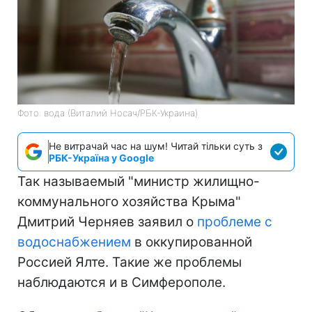
Фото: вода (Виталий Носач/РБК-Украина)
Не витрачай час на шум! Читай тільки суть з
РБК-Україна у Google
Так называемый "министр жилищно-
коммунального хозяйства Крыма"
Дмитрий Черняев заявил о
проблеме с
водоснабжением
в оккупированной
Россией Ялте. Такие же проблемы
наблюдаются и в Симферополе.