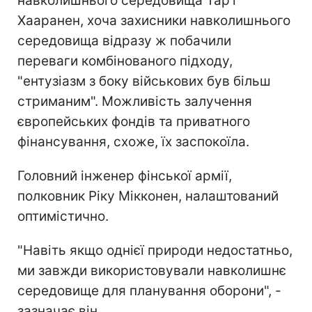
навколишнього середовища Тар'ї
Хааранен, хоча захисники навколишнього
середовища відразу ж побачили
переваги комбінованого підходу,
"ентузіазм з боку військових був більш
стриманим". Можливість залучення
європейських фондів та приватного
фінансування, схоже, їх заспокоїла.
Головний інженер фінської армії,
полковник Ріку Мікконен, налаштований
оптимістично.
"Навіть якщо однієї природи недостатньо,
ми завжди використовували навколишнє
середовище для планування оборони", -
зазначає він.