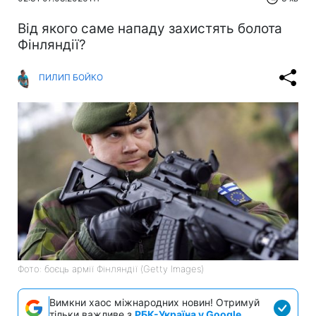
Від якого саме нападу захистять болота
Фінляндії?
ПИЛИП БОЙКО
Фото: боєць армії Фінляндії (Getty Images)
Вимкни хаос міжнародних новин! Отримуй
тільки важливе з
РБК-Україна у Google