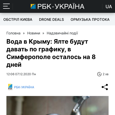
UA
ОБСТРІЛ КИЄВА
DRONE DEALS
ОРМУЗЬКА ПРОТОКА
Головна
»
Новини
»
Надзвичайні події
Вода в Крыму: Ялте будут
давать по графику, в
Симферополе осталось на 8
дней
12:06 07.12.2020 Пн
2 хв
РБК-УКРАЇНА