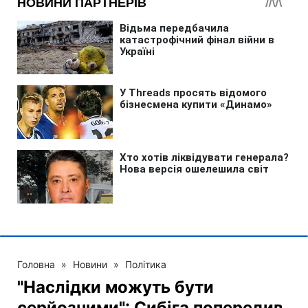
Головна
»
Новини
»
Політика
"Наслідки можуть бути
серйозними": Сибіга попередив