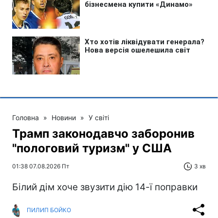
Головна
»
Новини
»
У світі
Трамп законодавчо заборонив
"пологовий туризм" у США
01:38 07.08.2026 Пт
3 хв
Білий дім хоче звузити дію 14-ї поправки
ПИЛИП БОЙКО