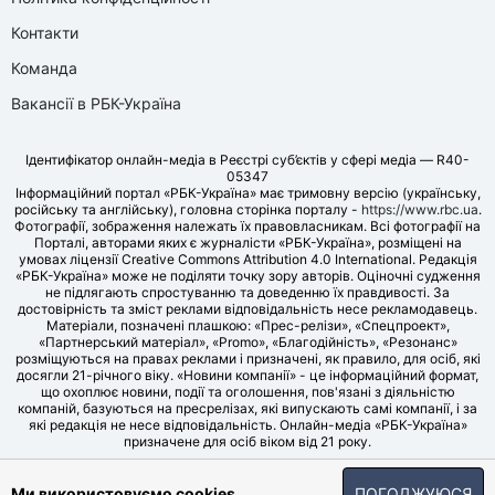
Контакти
Команда
Вакансії в РБК-Україна
Ідентифікатор онлайн-медіа в Реєстрі суб’єктів у сфері медіа — R40-
05347
Інформаційний портал «РБК-Україна» має тримовну версію (українську,
російську та англійську), головна сторінка порталу -
https://www.rbc.ua
.
Фотографії, зображення належать їх правовласникам. Всі фотографії на
Порталі, авторами яких є журналісти «РБК-Україна», розміщені на
умовах ліцензії Creative Commons Attribution 4.0 International. Редакція
«РБК-Україна» може не поділяти точку зору авторів. Оціночні судження
не підлягають спростуванню та доведенню їх правдивості. За
достовірність та зміст реклами відповідальність несе рекламодавець.
Матеріали, позначені плашкою: «Прес-релізи», «Спецпроект»,
«Партнерський матеріал», «Promo», «Благодійність», «Резонанс»
розміщуються на правах реклами і призначені, як правило, для осіб, які
досягли 21-річного віку. «Новини компанії» - це інформаційний формат,
що охоплює новини, події та оголошення, пов'язані з діяльністю
компаній, базуються на пресрелізах, які випускають самі компанії, і за
які редакція не несе відповідальність. Онлайн-медіа «РБК-Україна»
призначене для осіб віком від 21 року.
© LLC «UBT MEDIA», 2006-2026.
Ми використовуємо cookies
ПОГОДЖУЮСЯ