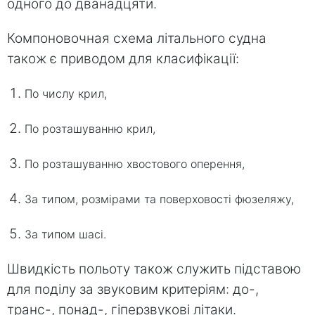
одного до дванадцяти.
Компоновочная схема літального судна
також є приводом для класифікації:
По числу крил,
По розташуванню крил,
По розташуванню хвостового оперення,
За типом, розмірами та поверховості фюзеляжу,
За типом шасі.
Швидкість польоту також служить підставою
для поділу за звуковим критеріям: до-,
транс-, понад-, гіперзвукові літаки.