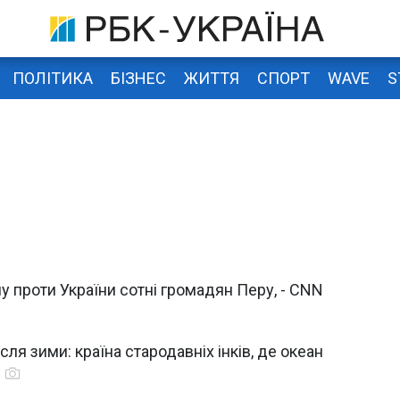
ПОЛІТИКА
БІЗНЕС
ЖИТТЯ
СПОРТ
WAVE
S
у проти України сотні громадян Перу, - CNN
сля зими: країна стародавніх інків, де океан
о