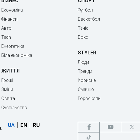
БІЗНЕС
СПОРТ
Економіка
Футбол
Фінанси
Баскетбол
Авто
Теніс
Tech
Бокс
Енергетика
STYLER
Біла економіка
Люди
ЖИТТЯ
Тренди
Гроші
Корисне
Зміни
Смачно
Освіта
Гороскопи
Суспільство
UA
EN
RU