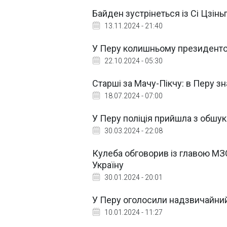
Байден зустрінеться із Сі Цзіньп
13.11.2024 - 21:40
У Перу колишньому президентов
22.10.2024 - 05:30
Старші за Мачу-Пікчу: в Перу зн
18.07.2024 - 07:00
У Перу поліція прийшла з обшу
30.03.2024 - 22:08
Кулеба обговорив із главою МЗС
Україну
30.01.2024 - 20:01
У Перу оголосили надзвичайний
10.01.2024 - 11:27