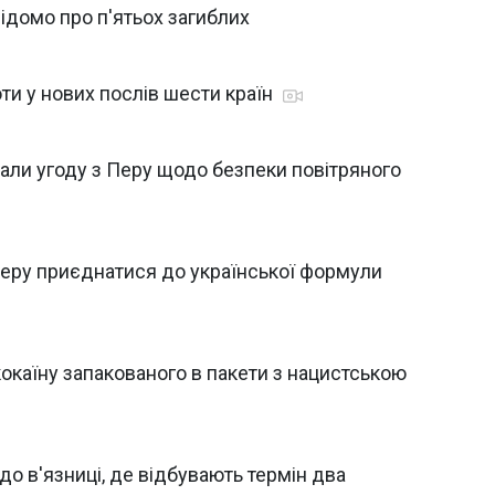
відомо про п'ятьох загиблих
ти у нових послів шести країн
али угоду з Перу щодо безпеки повітряного
еру приєднатися до української формули
кокаїну запакованого в пакети з нацистською
до в'язниці, де відбувають термін два