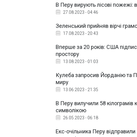
В Перу вирують лісові пожежі: 
27.08.2023 - 04:46
Зеленський прийняв вірчі грамо
17.08.2023 - 20:43
Вперше за 20 років: США підпис
простору
13.08.2023 - 01:03
Кулеба запросив Йорданію та П
миру
13.06.2023 - 21:35
В Перу вилучили 58 кілограмів 
символікою
26.05.2023 - 06:18
Екс-очільника Перу відправили 