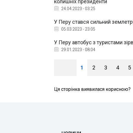
колишніх президенти
24.04.2023 - 03:25
У Перу стався сильний землет
05.03.2023 - 23:05
У Перу автобус з туристами зір
29.01.2023 - 08:04
1
2
3
4
5
Ця сторінка виявилася корисною?