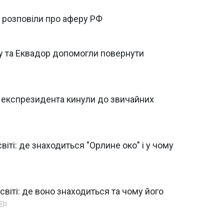
С розповіли про аферу РФ
ру та Еквадор допомогли повернути
у експрезидента кинули до звичайних
іті: де знаходиться "Орлине око" і у чому
іті: де воно знаходиться та чому його