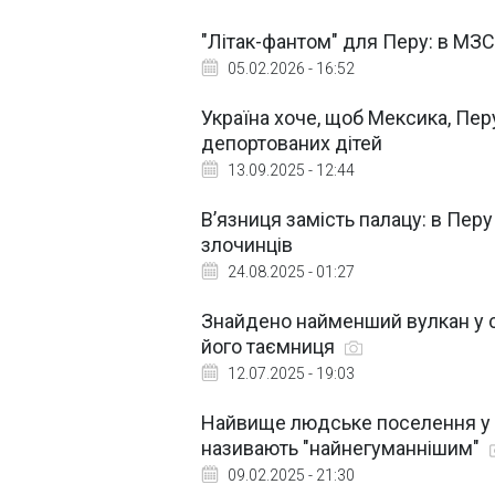
"Літак-фантом" для Перу: в МЗ
05.02.2026 - 16:52
Україна хоче, щоб Мексика, Пе
депортованих дітей
13.09.2025 - 12:44
В’язниця замість палацу: в Пер
злочинців
24.08.2025 - 01:27
Знайдено найменший вулкан у св
його таємниця
12.07.2025 - 19:03
Найвище людське поселення у св
називають "найнегуманнішим"
09.02.2025 - 21:30