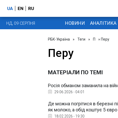
UA
EN
RU
НОВИНИ
АНАЛІТИКА
НД, 09 СЕРПНЯ
РБК-Україна
»
Теги
»
П
» Перу
Перу
МАТЕРІАЛИ ПО ТЕМІ
Росія обманом заманила на війн
29.06.2026 - 04:01
Де можна погрітися в березні пі
як молоко, а обід коштує 5 євр
18.02.2026 - 19:30