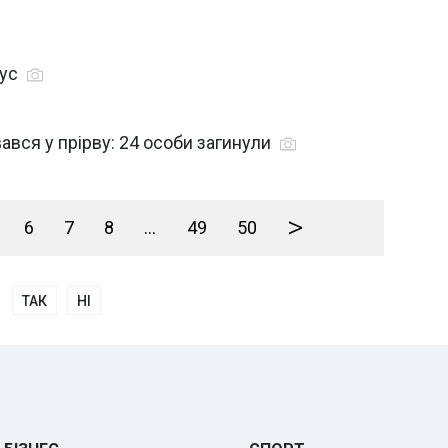
рус
вався у прірву: 24 особи загинули
>
6
7
8
...
49
50
ТАК
НІ