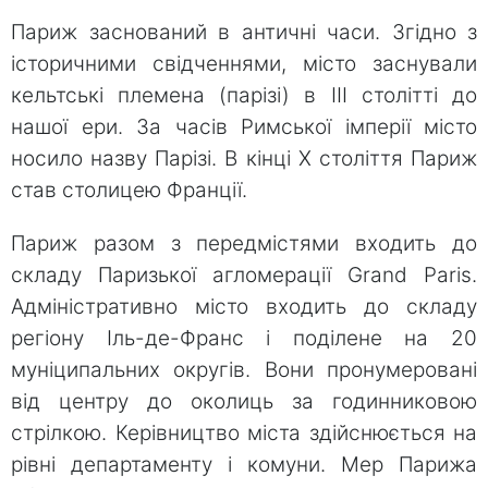
Париж заснований в античні часи. Згідно з
історичними свідченнями, місто заснували
кельтські племена (парізі) в III столітті до
нашої ери. За часів Римської імперії місто
носило назву Парізі. В кінці Х століття Париж
став столицею Франції.
Париж разом з передмістями входить до
складу Паризької агломерації Grand Paris.
Адміністративно місто входить до складу
регіону Іль-де-Франс і поділене на 20
муніципальних округів. Вони пронумеровані
від центру до околиць за годинниковою
стрілкою. Керівництво міста здійснюється на
рівні департаменту і комуни. Мер Парижа