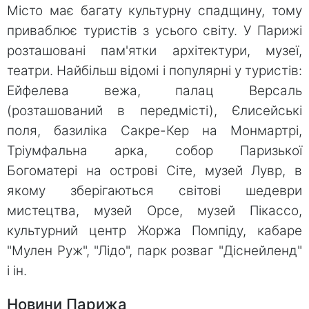
Місто має багату культурну спадщину, тому
приваблює туристів з усього світу. У Парижі
розташовані пам'ятки архітектури, музеї,
театри. Найбільш відомі і популярні у туристів:
Ейфелева вежа, палац Версаль
(розташований в передмісті), Єлисейські
поля, базиліка Сакре-Кер на Монмартрі,
Тріумфальна арка, собор Паризької
Богоматері на острові Сіте, музей Лувр, в
якому зберігаються світові шедеври
мистецтва, музей Орсе, музей Пікассо,
культурний центр Жоржа Помпіду, кабаре
"Мулен Руж", "Лідо", парк розваг "Діснейленд"
і ін.
Новини Парижа