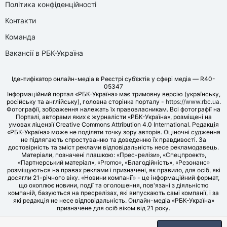
Політика конфіденційності
Контакти
Команда
Вакансії в РБК-Україна
Ідентифікатор онлайн-медіа в Реєстрі суб’єктів у сфері медіа — R40-
05347
Інформаційний портал «РБК-Україна» має тримовну версію (українську,
російську та англійську), головна сторінка порталу -
https://www.rbc.ua
.
Фотографії, зображення належать їх правовласникам. Всі фотографії на
Порталі, авторами яких є журналісти «РБК-Україна», розміщені на
умовах ліцензії Creative Commons Attribution 4.0 International. Редакція
«РБК-Україна» може не поділяти точку зору авторів. Оціночні судження
не підлягають спростуванню та доведенню їх правдивості. За
достовірність та зміст реклами відповідальність несе рекламодавець.
Матеріали, позначені плашкою: «Прес-релізи», «Спецпроект»,
«Партнерський матеріал», «Promo», «Благодійність», «Резонанс»
розміщуються на правах реклами і призначені, як правило, для осіб, які
досягли 21-річного віку. «Новини компанії» - це інформаційний формат,
що охоплює новини, події та оголошення, пов'язані з діяльністю
компаній, базуються на пресрелізах, які випускають самі компанії, і за
які редакція не несе відповідальність. Онлайн-медіа «РБК-Україна»
призначене для осіб віком від 21 року.
© LLC «UBT MEDIA», 2006-2026.