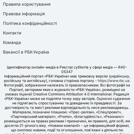
Правила користування
Правова інформація
Політика конфіденційності
Контакти
Команда
Вакансії в РБК-Україна
Ідентифікатор онлайн-медіа в Реєстрі суб’єктів у сфері медіа — R40-
05347
Інформаційний портал «РБК-Україна» має тримовну версію (українську,
російську та англійську), головна сторінка порталу -
https://www.rbc.ua
.
Фотографії, зображення належать їх правовласникам. Всі фотографії на
Порталі, авторами яких є журналісти «РБК-Україна», розміщені на
умовах ліцензії Creative Commons Attribution 4.0 International. Редакція
«РБК-Україна» може не поділяти точку зору авторів. Оціночні судження
не підлягають спростуванню та доведенню їх правдивості. За
достовірність та зміст реклами відповідальність несе рекламодавець.
Матеріали, позначені плашкою: «Прес-релізи», «Спецпроект»,
«Партнерський матеріал», «Promo», «Благодійність», «Резонанс»
розміщуються на правах реклами і призначені, як правило, для осіб, які
досягли 21-річного віку. «Новини компанії» - це інформаційний формат,
що охоплює новини, події та оголошення, пов'язані з діяльністю