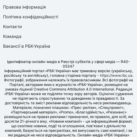
Правова інформація
Політика конфіденційності
Контакти
Команда
Вакансії в РБК-Україна
Ідентифікатор онлайн-медіа в Реєстрі суб’єктів у сфері медіа — R40-
05347
Інформаційний портал «РБК-Україна» має тримовну версію (українську,
російську та англійську), головна сторінка порталу -
https://www.rbc.ua
.
Фотографії, зображення належать їх правовласникам. Всі фотографії на
Порталі, авторами яких є журналісти «РБК-Україна», розміщені на
умовах ліцензії Creative Commons Attribution 4.0 International. Редакція
«РБК-Україна» може не поділяти точку зору авторів. Оціночні судження
не підлягають спростуванню та доведенню їх правдивості. За
достовірність та зміст реклами відповідальність несе рекламодавець.
Матеріали, позначені плашкою: «Прес-релізи», «Спецпроект»,
«Партнерський матеріал», «Promo», «Благодійність», «Резонанс»
розміщуються на правах реклами і призначені, як правило, для осіб, які
досягли 21-річного віку. «Новини компанії» - це інформаційний формат,
що охоплює новини, події та оголошення, пов'язані з діяльністю
компаній, базуються на пресрелізах, які випускають самі компанії, і за
які редакція не несе відповідальність. Онлайн-медіа «РБК-Україна»