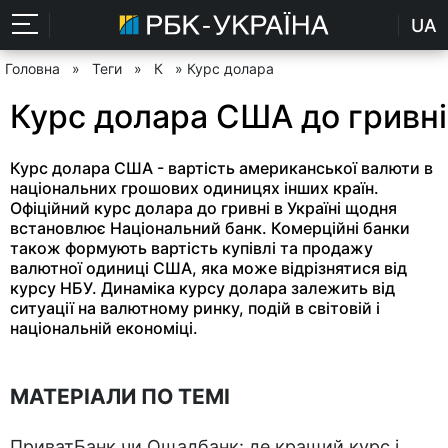
UA
Головна
»
Теги
»
К
» Курс долара
Курс долара США до гривні
Курс долара США - вартість американської валюти в
національних грошових одиницях інших країн.
Офіційний курс долара до гривні в Україні щодня
встановлює Національний банк. Комерційні банки
також формують вартість купівлі та продажу
валютної одиниці США, яка може відрізнятися від
курсу НБУ. Динаміка курсу долара залежить від
ситуації на валютному ринку, подій в світовій і
національній економіці.
МАТЕРІАЛИ ПО ТЕМІ
ПриватБанк чи Ощадбанк: де кращий курс і