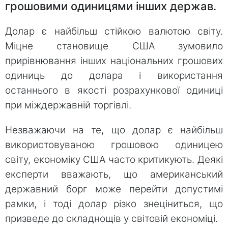
грошовими одиницями інших держав.
Долар є найбільш стійкою валютою світу.
Міцне становище США зумовило
прирівнювання інших національних грошових
одиниць до долара і використання
останнього в якості розрахункової одиниці
при міждержавній торгівлі.
Незважаючи на те, що долар є найбільш
використовуваною грошовою одиницею
світу, економіку США часто критикують. Деякі
експерти вважають, що американський
державний борг може перейти допустимі
рамки, і тоді долар різко знеціниться, що
призведе до складнощів у світовій економіці.