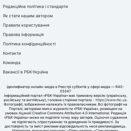
Редакційна політика і стандарти
Як стати нашим автором
Правила користування
Правова інформація
Політика конфіденційності
Контакти
Команда
Вакансії в РБК-Україна
Ідентифікатор онлайн-медіа в Реєстрі суб’єктів у сфері медіа — R40-
05347
Інформаційний портал «РБК-Україна» має тримовну версію (українську,
російську та англійську), головна сторінка порталу -
https://www.rbc.ua
.
Фотографії, зображення належать їх правовласникам. Всі фотографії на
Порталі, авторами яких є журналісти «РБК-Україна», розміщені на
умовах ліцензії Creative Commons Attribution 4.0 International. Редакція
«РБК-Україна» може не поділяти точку зору авторів. Оціночні судження
не підлягають спростуванню та доведенню їх правдивості. За
достовірність та зміст реклами відповідальність несе рекламодавець.
Матеріали, позначені плашкою: «Прес-релізи», «Спецпроект»,