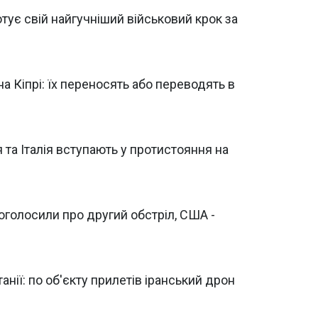
готує свій найгучніший військовий крок за
 на Кіпрі: їх переносять або переводять в
 та Італія вступають у протистояння на
ї оголосили про другий обстріл, США -
анії: по об'єкту прилетів іранський дрон