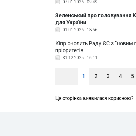
07.01.2026 - 09:49
Зеленський про головування Кі
для України
01.01.2026 - 18:56
Кіпр очолить Раду ЄС з "новим 
пріоритетів
31.12.2025 - 16:11
1
2
3
4
5
Ця сторінка виявилася корисною?