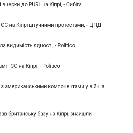
внески до PURL на Кіпрі, - Сибіга
т ЄС на Кіпрі штучними протестами, - ЦПД
а видимість єдності, - Politico
іт ЄС на Кіпрі, - Politico
 з американськими компонентами у війні з
вав британську базу на Кіпрі, знайшли