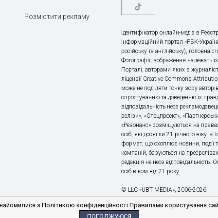
Розмістити рекламу
Ідентифікатор онлайн-медіа в Реєстр
Інформаційний портал «РБК-Україна
російську та англійську), головна с
Фотографії, зображення належать ї
Порталі, авторами яких є журналіс
ліцензії Creative Commons Attributio
може не поділяти точку зору авторі
спростуванню та доведенню їх правд
відповідальність несе рекламодавец
релізи», «Спецпроект», «Партнерськи
«Резонанс» розміщуються на правах
осіб, які досягли 21-річного віку. 
формат, що охоплює новини, події т
компаній, базуються на пресрелізах,
редакція не несе відповідальність.
осіб віком від 21 року.
© LLC «UBT MEDIA», 2006-2026.
айомилися з Політикою конфіденційності Правилами користування сайто
ПОГОДЖУЮСЯ