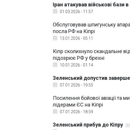
Іран атакував військові бази в 
01.03.2026 - 11:57
Обслуговував шпигунську апара
посла РФ на Кіпрі
13.01.2026 - 05:11
Кіпр сколихнуло скандальне ві
підозрює РФ у брехні
10.01.2026 - 01:14
Зеленський допустив завершен
07.01.2026 - 19:55
Посилення бойової авіації та м
лідерами ЄС на Кіпрі
07.01.2026 - 18:59
Зеленський прибув до Кіпру