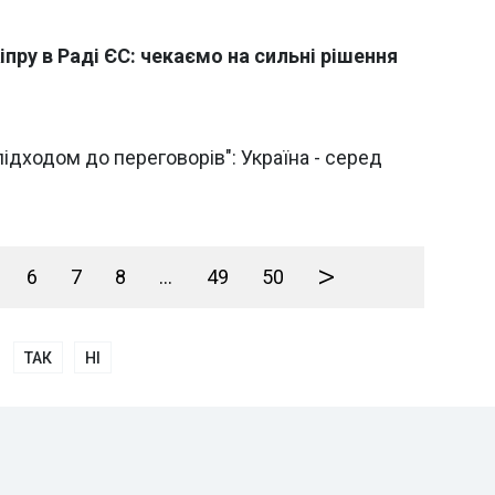
пру в Раді ЄС: чекаємо на сильні рішення
підходом до переговорів": Україна - серед
>
6
7
8
...
49
50
ТАК
НІ