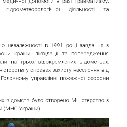
 медичної допомоги в разі травматизму,
 гідрометеорологічної діяльності та
ою незалежності в 1991 році завдання з
они країни, ліквідації та попередження
али на трьох відокремлених відомствах:
ністерстві у справах захисту населення від
а Головному управлінні пожежної охорони
цих відомств було створено Міністерство з
й (МНС України).