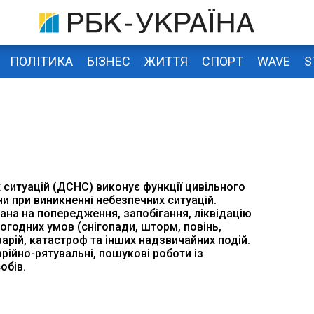
ПОЛІТИКА
БІЗНЕС
ЖИТТЯ
СПОРТ
WAVE
S
ситуацій (ДСНС) виконує функції цивільного
їни при виникненні небезпечних ситуацій.
ана на попередження, запобігання, ліквідацію
огодних умов (снігопади, шторм, повінь,
варій, катастроф та інших надзвичайних подій.
ійно-рятувальні, пошукові роботи із
обів.