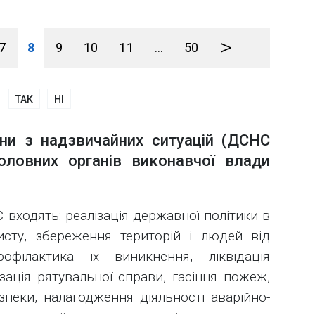
>
7
8
9
10
11
...
50
ТАК
НІ
ни з надзвичайних ситуацій (ДСНС
оловних органів виконавчої влади
 входять: реалізація державної політики в
исту, збереження територій і людей від
рофілактика їх виникнення, ліквідація
ізація рятувальної справи, гасіння пожеж,
зпеки, налагодження діяльності аварійно-