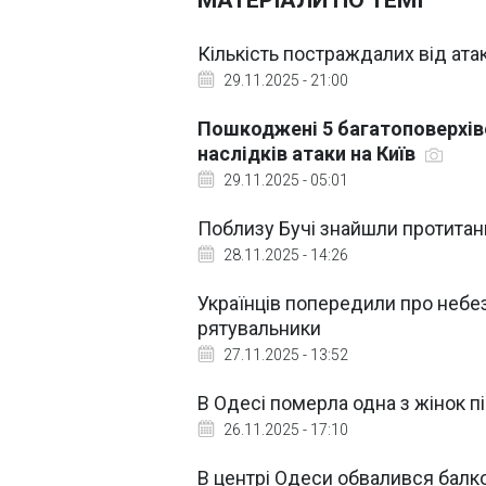
МАТЕРІАЛИ ПО ТЕМІ
Кількість постраждалих від атак
29.11.2025 - 21:00
Пошкоджені 5 багатоповерхіво
наслідків атаки на Київ
29.11.2025 - 05:01
Поблизу Бучі знайшли протитан
28.11.2025 - 14:26
Українців попередили про небез
рятувальники
27.11.2025 - 13:52
В Одесі померла одна з жінок пі
26.11.2025 - 17:10
В центрі Одеси обвалився балко