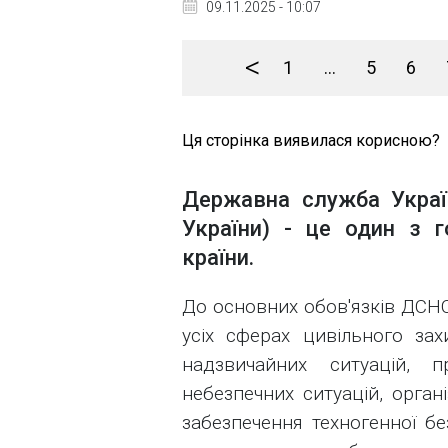
09.11.2025 - 10:07
<
1
...
5
6
Ця сторінка виявилася корисною?
Державна служба Украї
України) - це один з г
країни.
До основних обов'язків ДСНС
усіх сферах цивільного зах
надзвичайних ситуацій, п
небезпечних ситуацій, орган
забезпечення техногенної бе