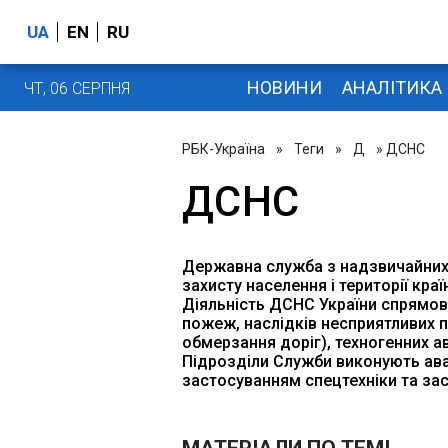
UA
EN
RU
НОВИНИ
АНАЛІТИКА
ЧТ, 06 СЕРПНЯ
РБК-Україна
»
Теги
»
Д
» ДСНС
ДСНС
Державна служба з надзвичайних 
захисту населення і території кра
Діяльність ДСНС України спрямов
пожеж, наслідків несприятливих п
обмерзання доріг), техногенних а
Підрозділи Служби виконують авар
застосуванням спецтехніки та зас