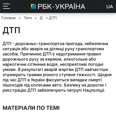
UA
Головна
»
Теги
»
Д
» ДТП
ДТП
ДТП - дорожньо-транспортна пригода, небезпечна
ситуація або аварія на ділянці руху транспортних
засобів. Причиною ДТП є недотримання правил
дорожнього руху за кермом, алкогольне або
наркотичне сп'яніння водія, несприятливі погодні
умови. В результаті аварій жертви ДТП найчастіше
отримують травми різного ступеня тяжкості. Щодня
під час ДТП в Україні фіксуються випадки смерті
пішоходів під колесами авто. Безпеку на дорогах і
реєстрацію ДТП забезпечують патрулі Нацполіціі.
МАТЕРІАЛИ ПО ТЕМІ