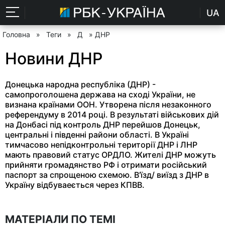
UA
Головна
»
Теги
»
Д
» ДНР
Новини ДНР
Донецька народна республіка (ДНР) -
самопроголошена держава на сході України, не
визнана країнами ООН. Утворена після незаконного
референдуму в 2014 році. В результаті військових дій
на Донбасі під контроль ДНР перейшов Донецьк,
центральні і південні райони області. В Україні
тимчасово непідконтрольні території ДНР і ЛНР
мають правовий статус ОРДЛО. Жителі ДНР можуть
прийняти громадянство РФ і отримати російський
паспорт за спрощеною схемою. В'їзд/ виїзд з ДНР в
Україну відбуваеється через КПВВ.
МАТЕРІАЛИ ПО ТЕМІ