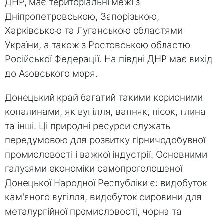
ДНР, має територіальні межі з
Дніпропетровською, Запорізькою,
Харківською та Луганською областями
України, а також з Ростовською областю
Російської Федерації. На півдні ДНР має вихід
до Азовського моря.
Донецький край багатий такими корисними
копалинами, як вугілля, вапняк, пісок, глина
та інші. Ці природні ресурси служать
передумовою для розвитку гірничодобувної
промисловості і важкої індустрії. Основними
галузями економіки самопроголошеної
Донецької Народної Республіки є: видобуток
кам'яного вугілля, видобуток сировини для
металургійної промисловості, чорна та