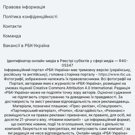
Правова інформація
Політика конфіденційності
Контакти
Команда
Вакансії в РБК-Україна
Ідентифікатор онлайн-медіа в Реєстрі суб’єктів у сфері медіа — R40-
05347
Інформаційний портал «РБК-Україна» має тримовну версію (українську,
російську та англійську), головна сторінка порталу -
https://www.rbc.ua
.
Фотографії, зображення належать їх правовласникам. Всі фотографії на
Порталі, авторами яких є журналісти «РБК-Україна», розміщені на
умовах ліцензії Creative Commons Attribution 4.0 International. Редакція
«РБК-Україна» може не поділяти точку зору авторів. Оціночні судження
не підлягають спростуванню та доведенню їх правдивості. За
достовірність та зміст реклами відповідальність несе рекламодавець.
Матеріали, позначені плашкою: «Прес-релізи», «Спецпроект»,
«Партнерський матеріал», «Promo», «Благодійність», «Резонанс»
розміщуються на правах реклами і призначені, як правило, для осіб, які
досягли 21-річного віку. «Новини компанії» - це інформаційний формат,
що охоплює новини, події та оголошення, пов'язані з діяльністю
компаній, базуються на пресрелізах, які випускають самі компанії, і за
які редакція не несе відповідальність. Онлайн-медіа «РБК-Україна»