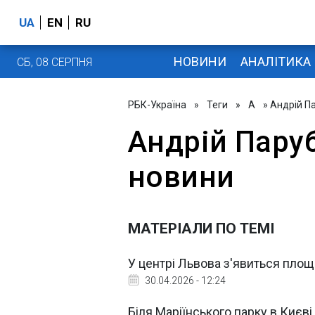
UA
EN
RU
НОВИНИ
АНАЛІТИКА
СБ, 08 СЕРПНЯ
РБК-Україна
»
Теги
»
А
» Андрій П
Андрій Парубі
новини
МАТЕРІАЛИ ПО ТЕМІ
У центрі Львова з'явиться площа
30.04.2026 - 12:24
Біля Маріїнського парку в Києві