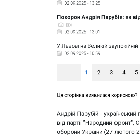
02.09.2025 - 13:25
Похорон Андрія Парубія: як в
02.09.2025 - 13:01
У Львові на Великій заупокійні
02.09.2025 - 10:59
1
2
3
4
5
Ця сторінка виявилася корисною?
Андрій Парубій - український 
від партії "Народний фронт", 
оборони України (27 лютого 2