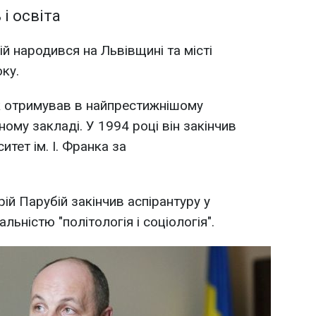
 і освіта
 народився на Львівщині та місті
ку.
ик отримував в найпрестижнішому
му закладі. У 1994 році він закінчив
тет ім. І. Франка за
рій Парубій закінчив аспірантуру у
альністю "політологія і соціологія".