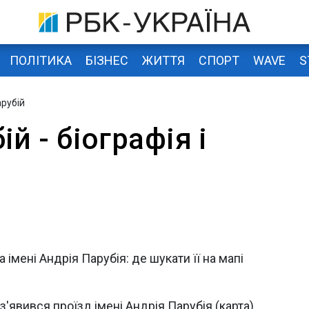
ПОЛІТИКА
БІЗНЕС
ЖИТТЯ
СПОРТ
WAVE
S
арубій
й - біографія і
 імені Андрія Парубія: де шукати її на мапі
 з'явився проїзд імені Андрія Парубія (карта)