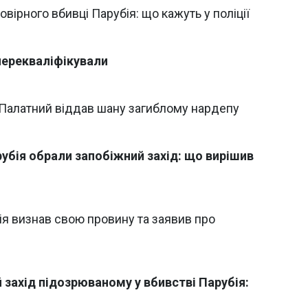
овірного вбивці Парубія: що кажуть у поліції
перекваліфікували
 Палатний віддав шану загиблому нардепу
убія обрали запобіжний захід: що вирішив
ія визнав свою провину та заявив про
 захід підозрюваному у вбивстві Парубія: