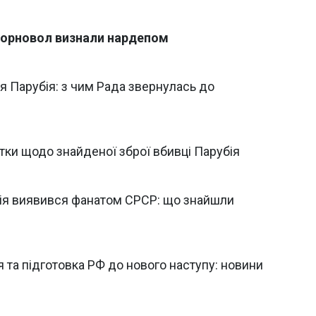
 Чорновол визнали нардепом
я Парубія: з чим Рада звернулась до
тки щодо знайденої зброї вбивці Парубія
бія виявився фанатом СРСР: що знайшли
я та підготовка РФ до нового наступу: новини