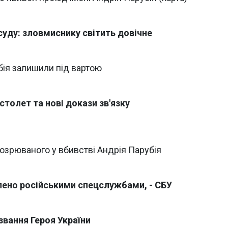
суду: зловмиснику світить довічне
бія залишили під вартою
столет та нові докази зв'язку
озрюваного у вбивстві Андрія Парубія
лено російськими спецслужбами, - СБУ
звання Героя України