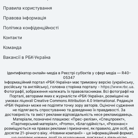
Правила користування
Правова інформація
Політика конфіденційності
Контакти
Команда
Вакансії в РБК-Україна
Ідентифікатор онлайн-медіа в Реєстрі суб’єктів у сфері медіа — R40-
05347
Інформаційний портал «РБК-Україна» має тримовну версію (українську,
російську та англійську), головна сторінка порталу -
https://www.rbc.ua
.
Фотографії, зображення належать їх правовласникам. Всі фотографії на
Порталі, авторами яких є журналісти «РБК-Україна», розміщені на
умовах ліцензії Creative Commons Attribution 4.0 International. Редакція
«РБК-Україна» може не поділяти точку зору авторів. Оціночні судження
не підлягають спростуванню та доведенню їх правдивості. За
достовірність та зміст реклами відповідальність несе рекламодавець.
Матеріали, позначені плашкою: «Прес-релізи», «Спецпроект»,
«Партнерський матеріал», «Promo», «Благодійність», «Резонанс»
розміщуються на правах реклами і призначені, як правило, для осіб, які
досягли 21-річного віку. «Новини компанії» - це інформаційний формат,
що охоплює новини, події та оголошення, пов'язані з діяльністю