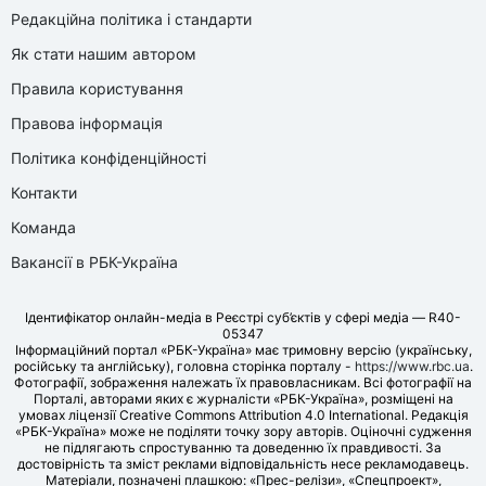
Редакційна політика і стандарти
Як стати нашим автором
Правила користування
Правова інформація
Політика конфіденційності
Контакти
Команда
Вакансії в РБК-Україна
Ідентифікатор онлайн-медіа в Реєстрі суб’єктів у сфері медіа — R40-
05347
Інформаційний портал «РБК-Україна» має тримовну версію (українську,
російську та англійську), головна сторінка порталу -
https://www.rbc.ua
.
Фотографії, зображення належать їх правовласникам. Всі фотографії на
Порталі, авторами яких є журналісти «РБК-Україна», розміщені на
умовах ліцензії Creative Commons Attribution 4.0 International. Редакція
«РБК-Україна» може не поділяти точку зору авторів. Оціночні судження
не підлягають спростуванню та доведенню їх правдивості. За
достовірність та зміст реклами відповідальність несе рекламодавець.
Матеріали, позначені плашкою: «Прес-релізи», «Спецпроект»,