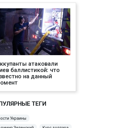
ккупанты атаковали
иев баллистикой: что
звестно на данный
омент
ПУЛЯРНЫЕ ТЕГИ
ости Украины
адимир Зеленский
Курс доллара