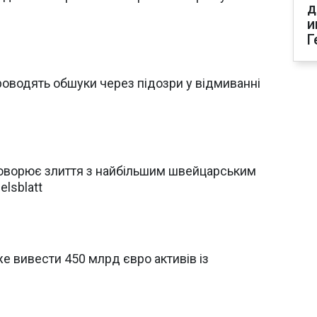
д
и
Г
роводять обшуки через підозри у відмиванні
говорює злиття з найбільшим швейцарським
elsblatt
е вивести 450 млрд євро активів із