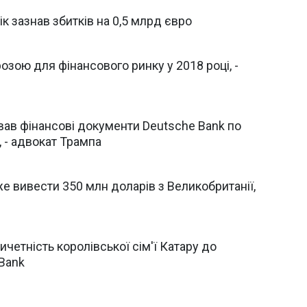
ік зазнав збитків на 0,5 млрд євро
озою для фінансового ринку у 2018 році, -
ав фінансові документи Deutsche Bank по
", - адвокат Трампа
е вивести 350 млн доларів з Великобританії,
четність королівської сім'ї Катару до
 Bank