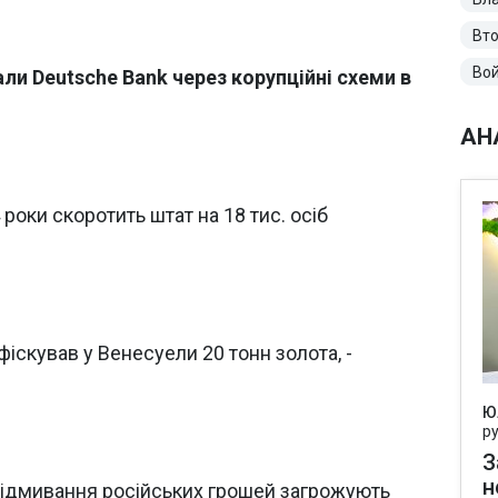
Вто
Вой
и Deutsche Bank через корупційні схеми в
АН
 роки скоротить штат на 18 тис. осіб
іскував у Венесуели 20 тонн золота, -
Ю
р
З
н
відмивання російських грошей загрожують