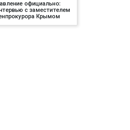
авление официально:
нтервью с заместителем
енпрокурора Крымом