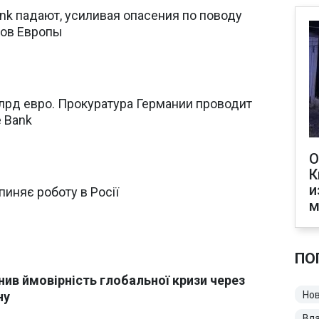
nk падают, усиливая опасения по поводу
ков Европы
лрд евро. Прокуратура Германии проводит
 Bank
О
К
и
пиняє роботу в Росії
м
ПО
нив ймовірність глобальної кризи через
ну
Нов
Вл