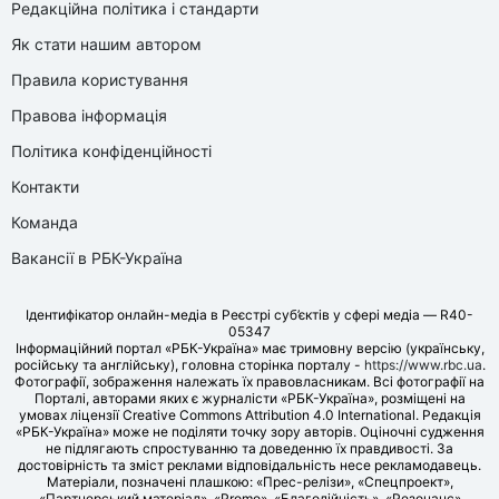
Редакційна політика і стандарти
Як стати нашим автором
Правила користування
Правова інформація
Політика конфіденційності
Контакти
Команда
Вакансії в РБК-Україна
Ідентифікатор онлайн-медіа в Реєстрі суб’єктів у сфері медіа — R40-
05347
Інформаційний портал «РБК-Україна» має тримовну версію (українську,
російську та англійську), головна сторінка порталу -
https://www.rbc.ua
.
Фотографії, зображення належать їх правовласникам. Всі фотографії на
Порталі, авторами яких є журналісти «РБК-Україна», розміщені на
умовах ліцензії Creative Commons Attribution 4.0 International. Редакція
«РБК-Україна» може не поділяти точку зору авторів. Оціночні судження
не підлягають спростуванню та доведенню їх правдивості. За
достовірність та зміст реклами відповідальність несе рекламодавець.
Матеріали, позначені плашкою: «Прес-релізи», «Спецпроект»,
«Партнерський матеріал», «Promo», «Благодійність», «Резонанс»