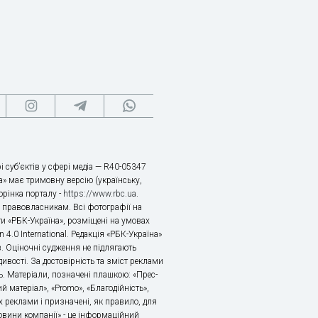
і суб’єктів у сфері медіа — R40-05347
» має тримовну версію (українську,
торінка порталу -
https://www.rbc.ua
.
х правовласникам. Всі фотографії на
ти «РБК-Україна», розміщені на умовах
n 4.0 International. Редакція «РБК-Україна»
в. Оціночні судження не підлягають
ивості. За достовірність та зміст реклами
ь. Матеріали, позначені плашкою: «Прес-
й матеріал», «Promo», «Благодійність»,
 реклами і призначені, як правило, для
«Новини компанії» - це інформаційний