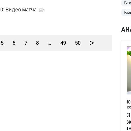
Вто
:0: Видео матча
Вій
АН
>
5
6
7
8
...
49
50
Ю
к
З
ж
і