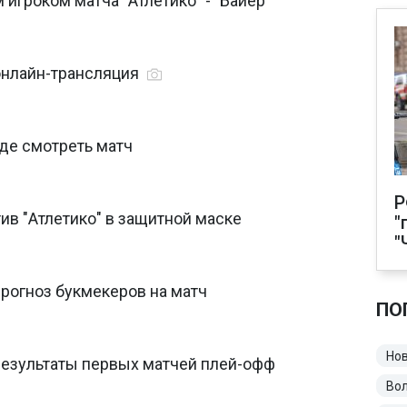
 игроком матча "Атлетико" - "Байер"
 онлайн-трансляция
где смотреть матч
Р
ив "Атлетико" в защитной маске
"
"
 прогноз букмекеров на матч
ПО
Нов
Результаты первых матчей плей-офф
Во