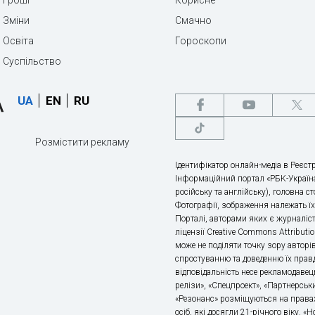
Гроші
Корисне
Зміни
Смачно
Освіта
Гороскопи
Суспільство
UA
EN
RU
Розмістити рекламу
Ідентифікатор онлайн-медіа в Реєстр
Інформаційний портал «РБК-Україна
російську та англійську), головна с
Фотографії, зображення належать ї
Порталі, авторами яких є журналіс
ліцензії Creative Commons Attributio
може не поділяти точку зору авторі
спростуванню та доведенню їх правд
відповідальність несе рекламодавец
релізи», «Спецпроект», «Партнерськи
«Резонанс» розміщуються на правах
осіб, які досягли 21-річного віку. 