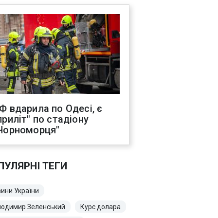
Ф вдарила по Одесі, є
приліт" по стадіону
Чорноморця"
ПУЛЯРНІ ТЕГИ
ини України
лодимир Зеленський
Курс долара