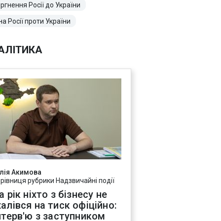
ргнення Росії до України
на Росії проти України
АЛІТИКА
лія Акимова
ерівниця рубрики Надзвичайні події
а рік ніхто з бізнесу не
алівся на тиск офіційно:
нтерв'ю з заступником