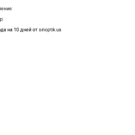
ение:
р:
да на 10 дней от
sinoptik.ua