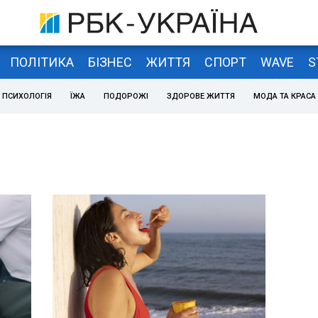
ПОЛІТИКА
БІЗНЕС
ЖИТТЯ
СПОРТ
WAVE
S
ПСИХОЛОГІЯ
ЇЖА
ПОДОРОЖІ
ЗДОРОВЕ ЖИТТЯ
МОДА ТА КРАСА