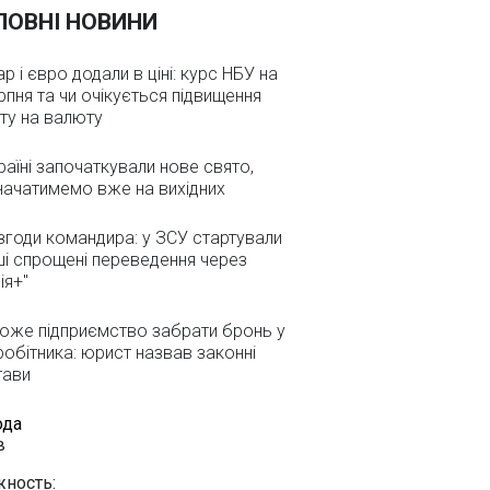
ЛОВНІ НОВИНИ
р і євро додали в ціні: курс НБУ на
рпня та чи очікується підвищення
ту на валюту
раїні започаткували нове свято,
начатимемо вже на вихідних
згоди командира: у ЗСУ стартували
і спрощені переведення через
ія+"
оже підприємство забрати бронь у
робітника: юрист назвав законні
тави
ода
в
ность: