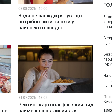
ГО
03.08.2026 - 10:00
Вода не завжди рятує: що
Дола
потрібно пити та їсти у
7 се
попи
найспекотніші дні
В Ук
відз
Без 
перш
"Арм
Чи м
спів
підс
Пог
31.07.2026 - 18:02
Кие
Рейтинг картоплі фрі: який вид
 не
найменш шкідливий для
влаж