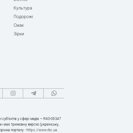
Культура
Подорожі
Смак
Зірки
і суб’єктів у сфері медіа — R40-05347
» має тримовну версію (українську,
торінка порталу -
https://www.rbc.ua
.