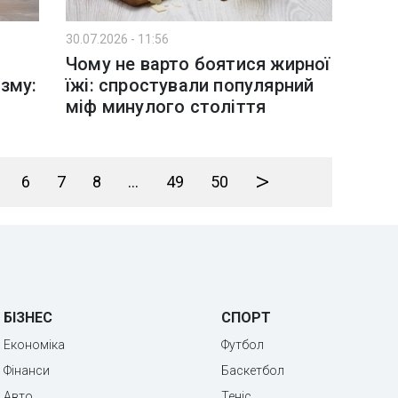
30.07.2026 - 11:56
Чому не варто боятися жирної
зму:
їжі: спростували популярний
міф минулого століття
>
6
7
8
...
49
50
БІЗНЕС
СПОРТ
Економіка
Футбол
Фінанси
Баскетбол
Авто
Теніс