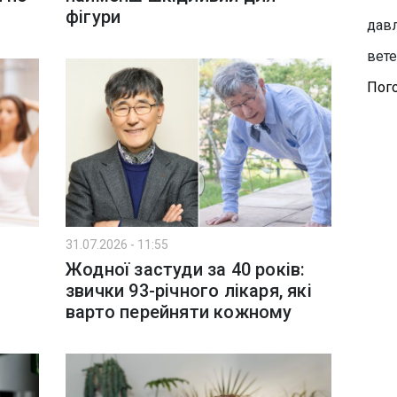
фігури
давл
вете
Пого
31.07.2026 - 11:55
Жодної застуди за 40 років:
звички 93-річного лікаря, які
варто перейняти кожному