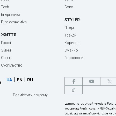
Tech
Бокс
Енергетика
STYLER
Біла економіка
Люди
ЖИТТЯ
Тренди
Гроші
Корисне
Зміни
Смачно
Освіта
Гороскопи
Суспільство
UA
EN
RU
Розмістити рекламу
Ідентифікатор онлайн-медіа в Реєстр
Інформаційний портал «РБК-Україна
російську та англійську), головна с