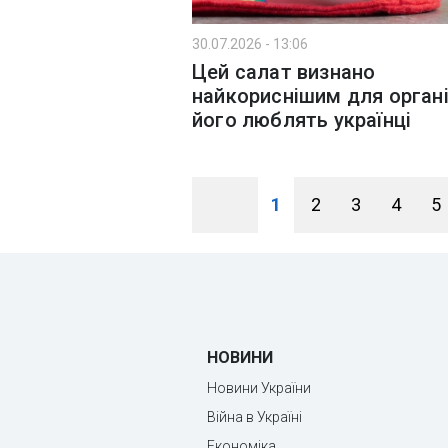
30.07.2026 - 13:06
Цей салат визнано
найкориснішим для органі
його люблять українці
1
2
3
4
5
НОВИНИ
Новини України
Війна в Україні
Економіка