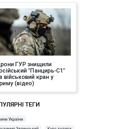
рони ГУР знищили
осійський "Панцирь-С1"
а військовий кран у
риму (відео)
ПУЛЯРНІ ТЕГИ
ини України
лодимир Зеленський
Курс долара