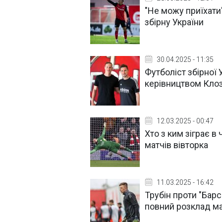
"Не можу приїхати"
збірну України
30.04.2025 - 11:35
Футболіст збірної 
керівництвом Кло
12.03.2025 - 00:47
Хто з ким зіграє в
матчів вівторка
11.03.2025 - 16:42
Трубін проти "Барс
повний розклад мат