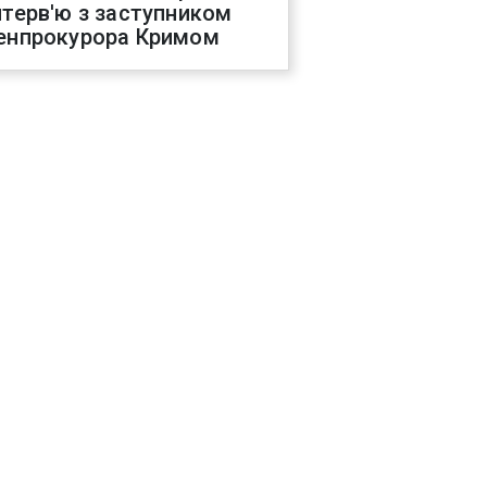
нтерв'ю з заступником
енпрокурора Кримом