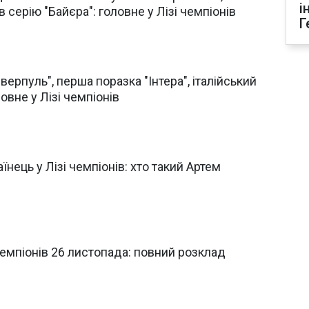
і
в серію "Байєра": головне у Лізі чемпіонів
Г
рпуль", перша поразка "Інтера", італійський
ловне у Лізі чемпіонів
ець у Лізі чемпіонів: хто такий Артем
емпіонів 26 листопада: повний розклад