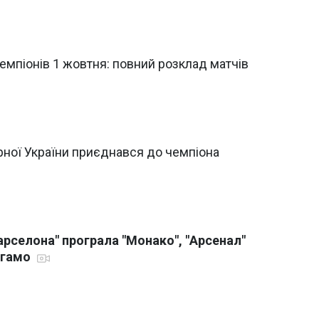
емпіонів 1 жовтня: повний розклад матчів
рної України приєднався до чемпіона
Барселона" програла "Монако", "Арсенал"
ергамо