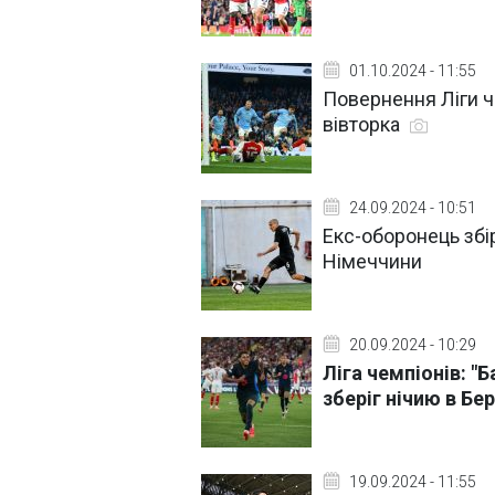
01.10.2024 - 11:55
Повернення Ліги ч
вівторка
24.09.2024 - 10:51
Екс-оборонець збі
Німеччини
20.09.2024 - 10:29
Ліга чемпіонів: "
зберіг нічию в Б
19.09.2024 - 11:55