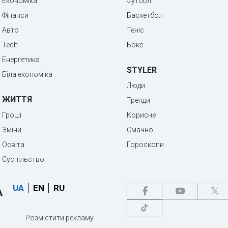
Економіка
Футбол
Фінанси
Баскетбол
Авто
Теніс
Tech
Бокс
Енергетика
STYLER
Біла економіка
Люди
ЖИТТЯ
Тренди
Гроші
Корисне
Зміни
Смачно
Освіта
Гороскопи
Суспільство
UA
EN
RU
Розмістити рекламу