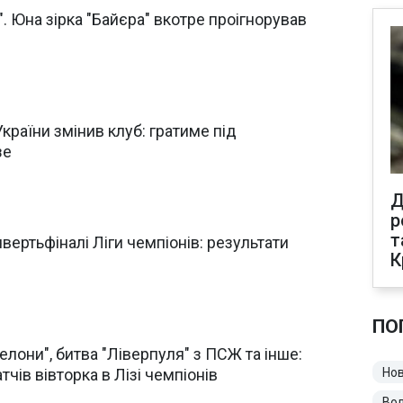
. Юна зірка "Байєра" вкотре проігнорував
України змінив клуб: гратиме під
зе
Д
р
т
 чвертьфіналі Ліги чемпіонів: результати
К
ПО
елони", битва "Ліверпуля" з ПСЖ та інше:
чів вівторка в Лізі чемпіонів
Нов
Во