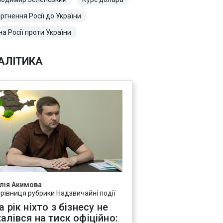
ргнення Росії до України
на Росії проти України
АЛІТИКА
лія Акимова
ерівниця рубрики Надзвичайні події
а рік ніхто з бізнесу не
алівся на тиск офіційно: