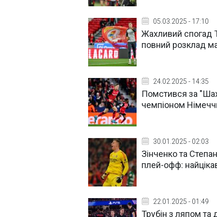
05.03.2025 - 17:10
Жахливий спогад Тр
повний розклад мат
24.02.2025 - 14:35
Помстився за "Шахт
чемпіоном Німеччи
30.01.2025 - 02:03
Зінченко та Степан
плей-офф: найцікав
22.01.2025 - 01:49
Трубін з ляпом та 