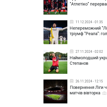
"Атлетіко" перерва
11.12.2024 - 01:35
Непереможний "Ліве
тріумф "Реала": го
27.11.2024 - 02:02
Наймолодший україн
Степанов
26.11.2024 - 12:15
Повернення Ліги ч
матчів вівторка