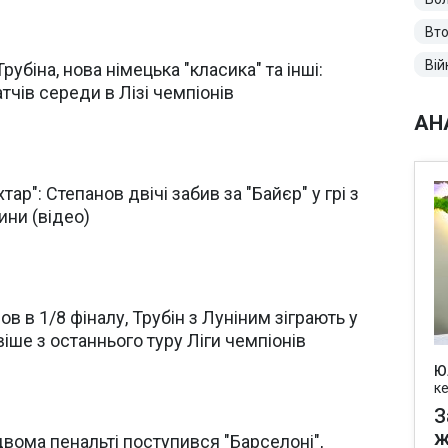
Вто
Вій
убіна, нова німецька "класика" та інші:
чів середи в Лізі чемпіонів
АН
ар": Степанов двічі забив за "Байєр" у грі з
ни (відео)
ов в 1/8 фіналу, Трубін з Луніним зіграють у
іше з останнього туру Ліги чемпіонів
Ю
к
З
ж
двома пенальті поступився "Барселоні",