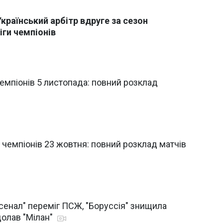
 Український арбітр вдруге за сезон
іги чемпіонів
емпіонів 5 листопада: повний розклад
чемпіонів 23 жовтня: повний розклад матчів
рсенал" переміг ПСЖ, "Боруссія" знищила
здолав "Мілан"