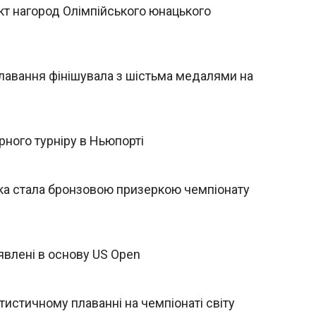
кт нагород Олімпійського юнацького
плавання фінішувала з шістьма медалями на
рного турніру в Ньюпорті
ка стала бронзовою призеркою чемпіонату
аявлені в основу US Open
тистичному плаванні на чемпіонаті світу