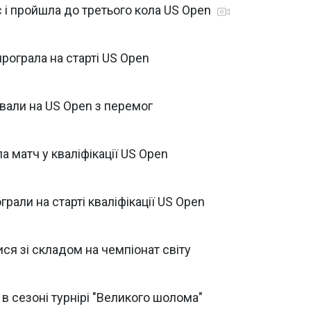
с і пройшла до третього кола US Open
програла на старті US Open
ували на US Open з перемог
а матч у кваліфікації US Open
грали на старті кваліфікації US Open
ся зі складом на чемпіонат світу
 в сезоні турнірі "Великого шолома"