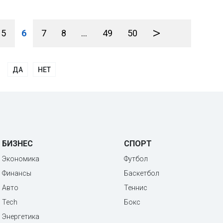
>
5
6
7
8
...
49
50
ДА
НЕТ
БИЗНЕС
СПОРТ
Экономика
Футбол
Финансы
Баскетбол
Авто
Теннис
Tech
Бокс
Энергетика