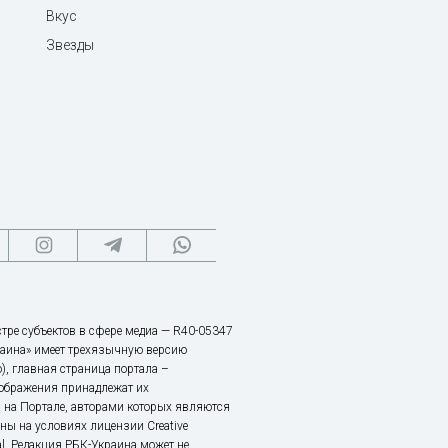
Вкус
Звезды
тре субъектов в сфере медиа — R40-05347
аина» имеет трехязычную версию
), главная страница портала –
зображения принадлежат их
 на Портале, авторами которых являются
ы на условиях лицензии Creative
nal. Редакция РБК-Украина может не