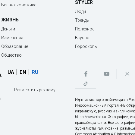
STYLER
Белая экономика
Люди
ЖИЗНЬ
Тренды
Деньги
Полезное
Изменения
Вкусно
Образование
Гороскопы
Общество
UA
EN
RU
Разместить рекламу
ы
Идентификатор онлайн-медиа в Реес
Информационный портал «РБК-Укр
(украинскую, русскую и английскую
https://www.rbc.ua
. Фотографии, и
правообладателям. Все фотографии
журналисты РБК-Украина, размещен
Commons Attribution 4.0 Internatio