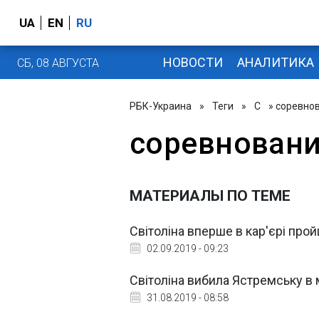
UA
EN
RU
НОВОСТИ
АНАЛИТИКА
СБ, 08 АВГУСТА
РБК-Украина
»
Теги
»
С
» соревно
соревнован
МАТЕРИАЛЫ ПО ТЕМЕ
Світоліна вперше в кар'єрі про
02.09.2019 - 09:23
Світоліна вибила Ястремську в м
31.08.2019 - 08:58