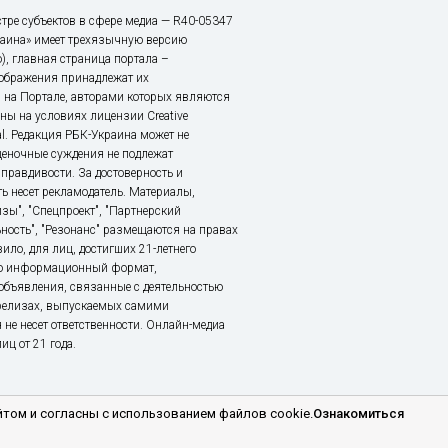
тре субъектов в сфере медиа — R40-05347
аина» имеет трехязычную версию
), главная страница портала –
зображения принадлежат их
 на Портале, авторами которых являются
ы на условиях лицензии Creative
nal. Редакция РБК-Украина может не
ценочные суждения не подлежат
правдивости. За достоверность и
ь несет рекламодатель. Материалы,
зы", "Спецпроект", "Партнерский
ьность", "Резонанс" размещаются на правах
ило, для лиц, достигших 21-летнего
это информационный формат,
объявления, связанные с деятельностью
релизах, выпускаемых самими
 не несет ответственности. Онлайн-медиа
ц от 21 года.
том и согласны с использованием файлов cookie.
Ознакомиться