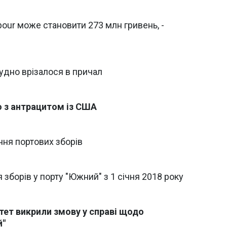
bour може становити 273 млн гривень, -
удно врізалося в причал
о з антрацитом із США
ня портових зборів
борів у порту "Южний" з 1 січня 2018 року
ет викрили змову у справі щодо
й"