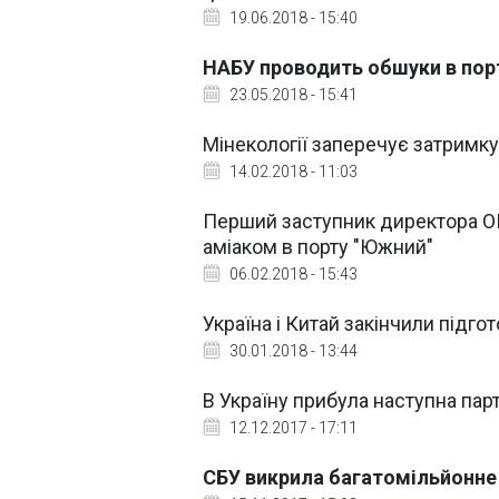
19.06.2018 - 15:40
НАБУ проводить обшуки в порт
23.05.2018 - 15:41
Мінекології заперечує затримку
14.02.2018 - 11:03
Перший заступник директора О
аміаком в порту "Южний"
06.02.2018 - 15:43
Україна і Китай закінчили підго
30.01.2018 - 13:44
В Україну прибула наступна пар
12.12.2017 - 17:11
СБУ викрила багатомільйонне