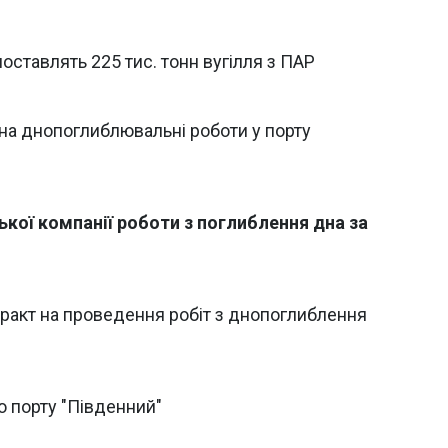
поставлять 225 тис. тонн вугілля з ПАР
а днопоглиблювальні роботи у порту
кої компанії роботи з поглиблення дна за
тракт на проведення робіт з днопоглиблення
о порту "Південний"