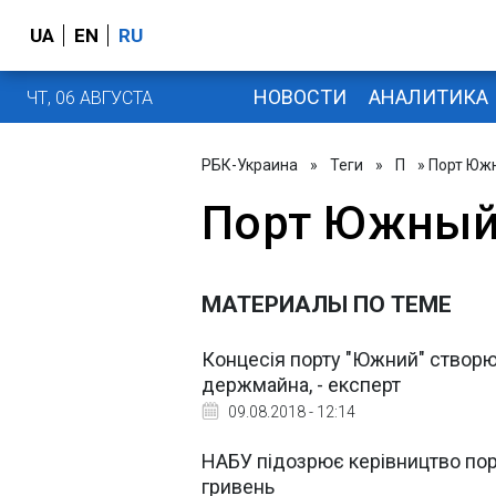
UA
EN
RU
НОВОСТИ
АНАЛИТИКА
ЧТ, 06 АВГУСТА
РБК-Украина
»
Теги
»
П
» Порт Юж
Порт Южны
МАТЕРИАЛЫ ПО ТЕМЕ
Концесія порту "Южний" створ
держмайна, - експерт
09.08.2018 - 12:14
НАБУ підозрює керівництво пор
гривень