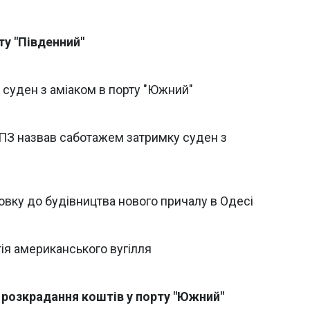
у "Південний"
 суден з аміаком в порту "Южний"
ПЗ назвав саботажем затримку суден з
товку до будівництва нового причалу в Одесі
тія американського вугілля
 розкрадання коштів у порту "Южний"