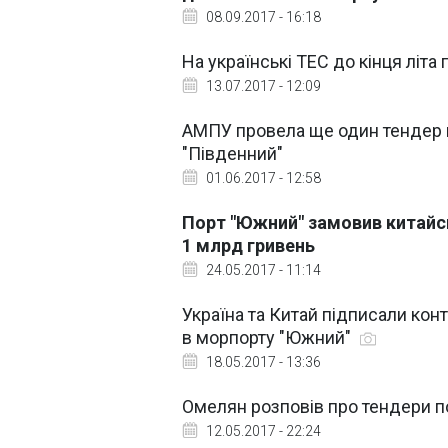
08.09.2017 - 16:18
На українські ТЕС до кінця літа 
13.07.2017 - 12:09
АМПУ провела ще один тендер н
"Південний"
01.06.2017 - 12:58
Порт "Южний" замовив китайсь
1 млрд гривень
24.05.2017 - 11:14
Україна та Китай підписали кон
в морпорту "Южний"
18.05.2017 - 13:36
Омелян розповів про тендери п
12.05.2017 - 22:24