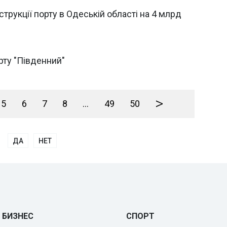
трукції порту в Одеській області на 4 млрд
рту "Південний"
>
5
6
7
8
...
49
50
ДА
НЕТ
БИЗНЕС
СПОРТ