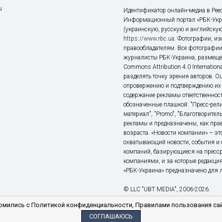
ы
Идентификатор онлайн-медиа в Реес
Информационный портал «РБК-Укр
(украинскую, русскую и английскую
https://www.rbc.ua
. Фотографии, и
правообладателям. Все фотографии
журналисты РБК-Украина, размещен
Commons Attribution 4.0 Internatio
разделять точку зрения авторов. О
опровержению и подтверждению их 
содержание рекламы ответственност
обозначенные плашкой: "Пресс-рели
материал", "Promo", "Благотворител
рекламы и предназначены, как прав
возраста. «Новости компании» – 
охватывающий новости, события и 
компаний, базирующиеся на пресс
компаниями, и за которые редакция
«РБК-Украина» предназначено для ли
© LLC "UBT MEDIA", 2006-2026.
мились с Политикой конфиденциальности, Правилами пользования сай
СОГЛАШАЮСЬ