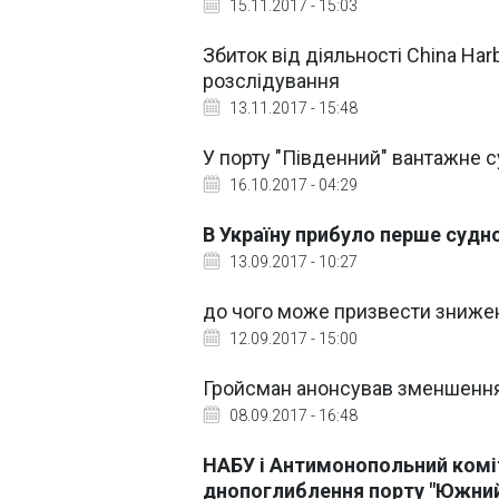
15.11.2017 - 15:03
Збиток від діяльності China Har
розслідування
13.11.2017 - 15:48
У порту "Південний" вантажне с
16.10.2017 - 04:29
В Україну прибуло перше судн
13.09.2017 - 10:27
до чого може призвести знижен
12.09.2017 - 15:00
Гройсман анонсував зменшення з
08.09.2017 - 16:48
НАБУ і Антимонопольний коміт
днопоглиблення порту "Южни