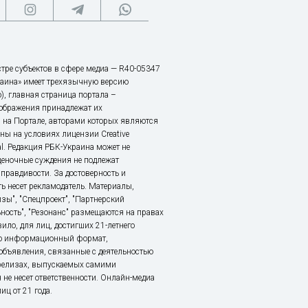
тре субъектов в сфере медиа — R40-05347
аина» имеет трехязычную версию
), главная страница портала –
зображения принадлежат их
 на Портале, авторами которых являются
ы на условиях лицензии Creative
nal. Редакция РБК-Украина может не
ценочные суждения не подлежат
правдивости. За достоверность и
ь несет рекламодатель. Материалы,
зы", "Спецпроект", "Партнерский
ьность", "Резонанс" размещаются на правах
ило, для лиц, достигших 21-летнего
это информационный формат,
объявления, связанные с деятельностью
релизах, выпускаемых самими
 не несет ответственности. Онлайн-медиа
ц от 21 года.