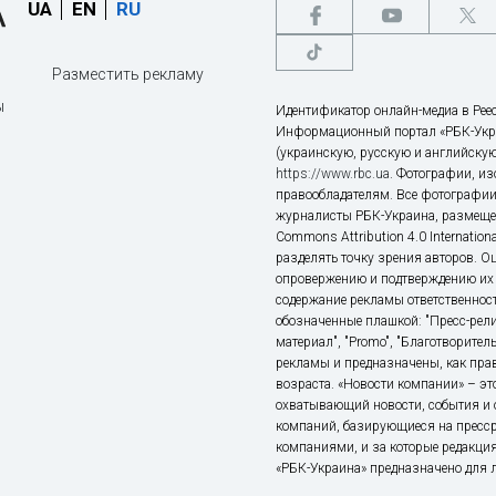
UA
EN
RU
Разместить рекламу
ы
Идентификатор онлайн-медиа в Реес
Информационный портал «РБК-Укр
(украинскую, русскую и английскую
https://www.rbc.ua
. Фотографии, и
правообладателям. Все фотографии
журналисты РБК-Украина, размещен
Commons Attribution 4.0 Internatio
разделять точку зрения авторов. О
опровержению и подтверждению их 
содержание рекламы ответственност
обозначенные плашкой: "Пресс-рели
материал", "Promo", "Благотворител
рекламы и предназначены, как прав
возраста. «Новости компании» – 
охватывающий новости, события и 
компаний, базирующиеся на пресс
компаниями, и за которые редакция
«РБК-Украина» предназначено для ли